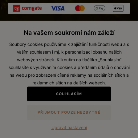
Na vašem soukromí nám záleží
Soubory cookies používáme k zajištění funkčnosti webu a s
Vaším souhlasem i mj. k personalizaci obsahu našich
webových stránek. Kliknutím na tlačítko „Souhlasím“
© 2026 ZNOVÍN ZNOJMO, a. s.
souhlasíte s využívaním cookies a předáním údajů o chování
Vnitřní oznamovací systém (whistleblowing)
na webu pro zobrazení cílené reklamy na sociálních sítích a
Prohlášení o přístupnosti
reklamních sítích na dalších webech.
Upravit nastavení
SOUHLASÍM
Zákaz prodeje alkoholických nápojů osobám mladším 18 let.
PŘIJMOUT POUZE NEZBYTNÉ
Vytvořil
webProgress
Upravit nastavení