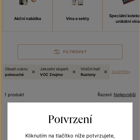
Speciální kolek
Akční nabídka
Vína a sekty
unikátní vína
FILTROVAT
Obsah cukru:
Jakostní stupeň:
Viniční trať:
Zrušit filtry
polosuché
VOC Znojmo
Rusteny
1 produkt
Řazení:
Nejlevnější
Potvrzení
Kliknutím na tlačítko níže potvrzujete,