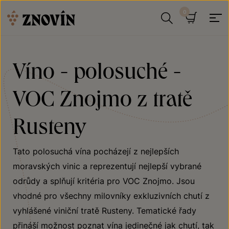
Přeskočit na obsah
Hledat
Košík
Víno - polosuché -
VOC Znojmo z tratě
Rusteny
Tato polosuchá vína pocházejí z nejlepších
moravských vinic a reprezentují nejlepší vybrané
odrůdy a splňují kritéria pro VOC Znojmo. Jsou
vhodné pro všechny milovníky exkluzivních chutí z
vyhlášené viniční tratě Rusteny. Tematické řady
přináší možnost poznat vína jedinečné jak chutí, tak