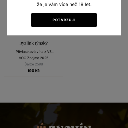
že je vám více než 18 let.
POTVRZUJI
Ryzlink rýnský
Přívlastková vína z VS
Lechovice
VOC Znojmo 2025
Šarže 2598
190
Kč