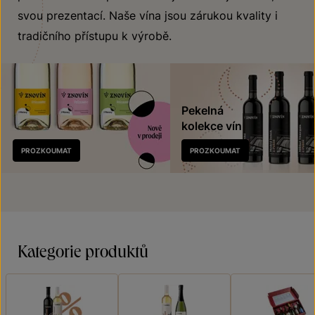
svou prezentací. Naše vína jsou zárukou kvality i
tradičního přístupu k výrobě.
Pekelná
kolekce vín
Nově
PROZKOUMAT
PROZKOUMAT
v prodeji
Kategorie produktů