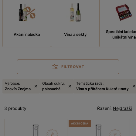
Speciální kolek
Akční nabídka
Vína a sekty
unikátní vína
FILTROVAT
Výrobce:
Obsah cukru:
Tematická řada:
Znovín Znojmo
polosuché
Vína s příběhem Kulaté πnoty
3 produkty
Řazení:
Nejdražší
AKČNÍ CENA