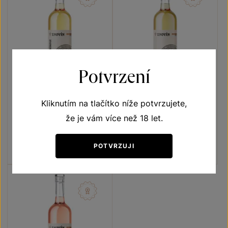
Potvrzení
Kliknutím na tlačítko níže potvrzujete,
Rulandské modré klaret
Rulandské šedé
že je vám více než 18 let.
Vína s příběhem Kulaté πnoty
Vína s příběhem Kulaté πnoty
pozdní sběr 2025
pozdní sběr 2025
Šarže 5331
Šarže 5330
POTVRZUJI
195
Kč
195
Kč