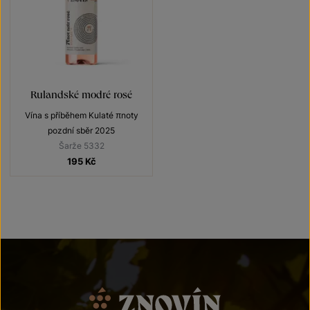
Rulandské modré rosé
Vína s příběhem Kulaté πnoty
pozdní sběr 2025
Šarže 5332
195
Kč