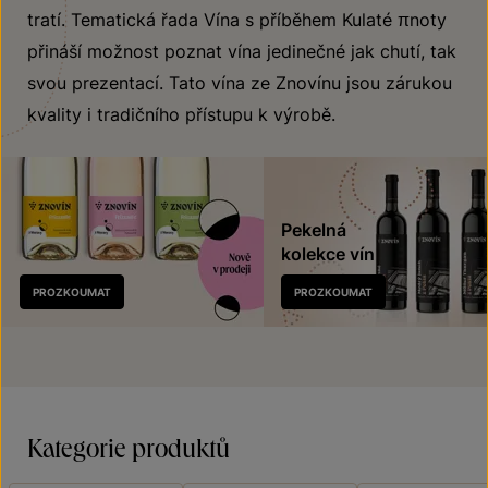
tratí. Tematická řada Vína s příběhem Kulaté πnoty
přináší možnost poznat vína jedinečné jak chutí, tak
svou prezentací. Tato vína ze Znovínu jsou zárukou
kvality i tradičního přístupu k výrobě.
Pekelná
kolekce vín
Nově
PROZKOUMAT
PROZKOUMAT
v prodeji
Kategorie produktů