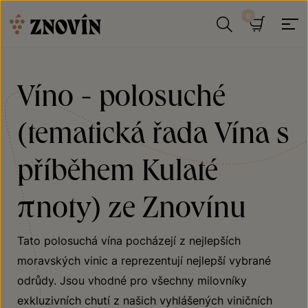
Přeskočit na obsah
Hledat
Košík
Víno - polosuché
(tematická řada Vína s
příběhem Kulaté
πnoty) ze Znovínu
Tato polosuchá vína pocházejí z nejlepších
moravských vinic a reprezentují nejlepší vybrané
odrůdy. Jsou vhodné pro všechny milovníky
exkluzivních chutí z našich vyhlášených viničních