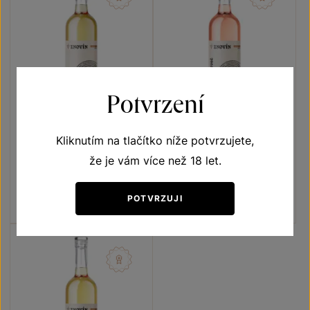
Potvrzení
Kliknutím na tlačítko níže potvrzujete,
Rulandské šedé
Rulandské modré rosé
že je vám více než 18 let.
Vína s příběhem Kulaté πnoty
Vína s příběhem Kulaté πnoty
pozdní sběr 2025
pozdní sběr 2025
Šarže 5330
Šarže 5332
POTVRZUJI
195
Kč
195
Kč