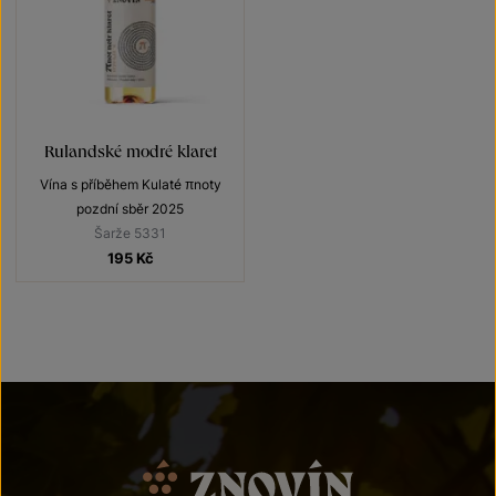
Rulandské modré klaret
Vína s příběhem Kulaté πnoty
pozdní sběr 2025
Šarže 5331
195
Kč