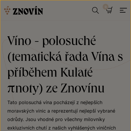
Přeskočit na obsah
Hledat
Košík
Víno - polosuché
(tematická řada Vína s
příběhem Kulaté
πnoty) ze Znovínu
Tato polosuchá vína pocházejí z nejlepších
moravských vinic a reprezentují nejlepší vybrané
odrůdy. Jsou vhodné pro všechny milovníky
exkluzivních chutí z našich vyhlášených viničních