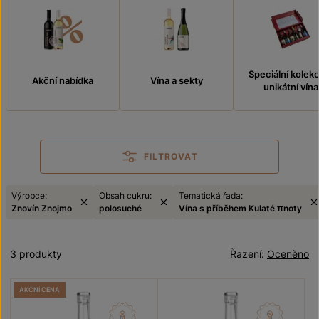
Speciální kolek
Akční nabídka
Vína a sekty
unikátní vína
FILTROVAT
Výrobce:
Obsah cukru:
Tematická řada:
Znovín Znojmo
polosuché
Vína s příběhem Kulaté πnoty
3 produkty
Řazení:
Oceněno
AKČNÍ CENA