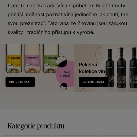
tratí. Tematická řada Vína s příběhem Kulaté πnoty
přináší možnost poznat vína jedinečné jak chutí, tak
svou prezentací. Tato vína ze Znovínu jsou zárukou
kvality i tradičního přístupu k výrobě.
Pekelná
kolekce vín
Nově
PROZKOUMAT
PROZKOUMAT
v prodeji
Kategorie produktů