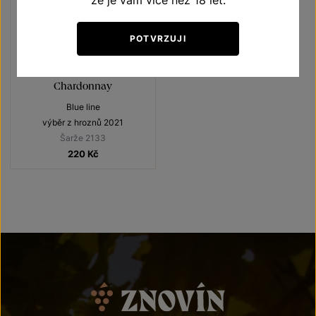
že je vám více než 18 let.
POTVRZUJI
Chardonnay
Blue line
výběr z hroznů 2021
Šarže 2133
220
Kč