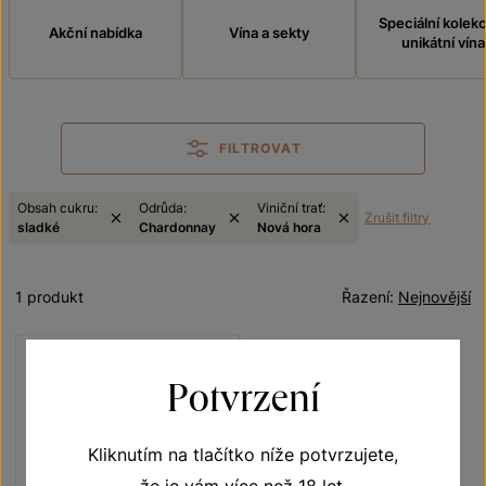
Speciální kolek
Akční nabídka
Vína a sekty
unikátní vína
FILTROVAT
Obsah cukru:
Odrůda:
Viniční trať:
Zrušit filtry
sladké
Chardonnay
Nová hora
1 produkt
Řazení:
Nejnovější
Potvrzení
Kliknutím na tlačítko níže potvrzujete,