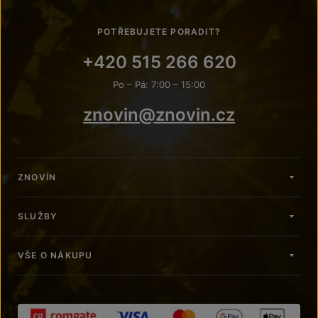
POTŘEBUJETE PORADIT?
+420 515 266 620
Po – Pá: 7:00 – 15:00
znovin@znovin.cz
ZNOVÍN
SLUŽBY
VŠE O NÁKUPU