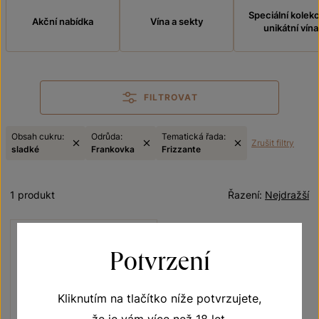
Speciální kolek
Akční nabídka
Vína a sekty
unikátní vína
FILTROVAT
Obsah cukru:
Odrůda:
Tematická řada:
Zrušit filtry
sladké
Frankovka
Frizzante
1 produkt
Řazení:
Nejdražší
Potvrzení
Kliknutím na tlačítko níže potvrzujete,