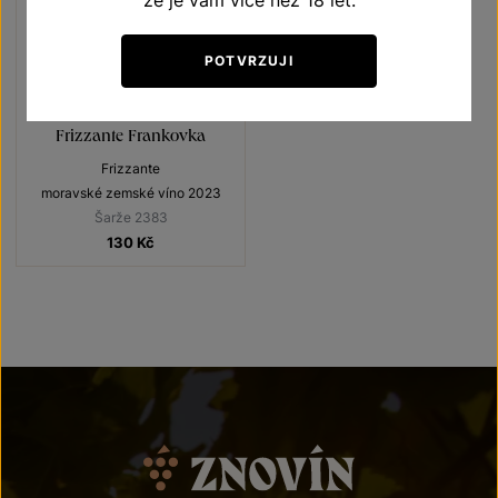
že je vám více než 18 let.
POTVRZUJI
Frizzante Frankovka
Frizzante
moravské zemské víno 2023
Šarže 2383
130
Kč