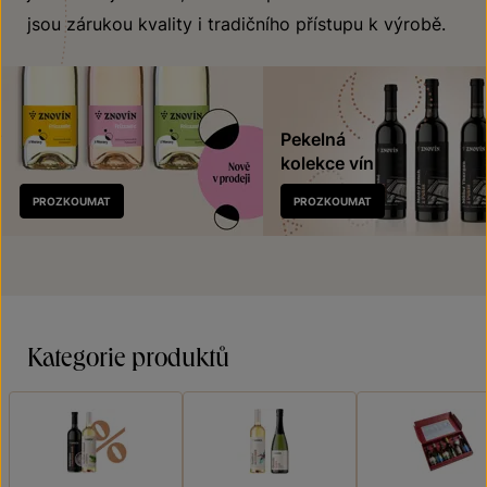
jsou zárukou kvality i tradičního přístupu k výrobě.
Pekelná
kolekce vín
Nově
PROZKOUMAT
PROZKOUMAT
v prodeji
Kategorie produktů