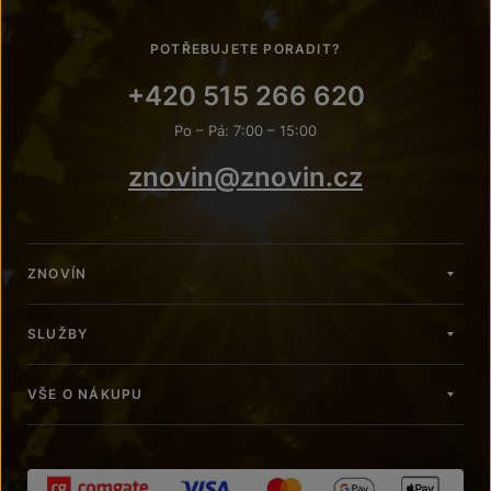
POTŘEBUJETE PORADIT?
+420 515 266 620
Po – Pá: 7:00 – 15:00
znovin@znovin.cz
ZNOVÍN
SLUŽBY
VŠE O NÁKUPU