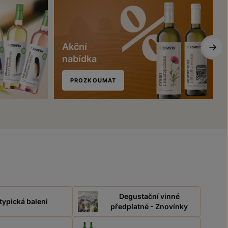
Akční
nabídka
PROZKOUMAT
Degustační vinné
typická baleni
předplatné - Znovínky