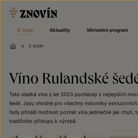
Přeskočit na obsah
E-shop
Aktuality
Věrnostní program
ÚVOD
E-SHOP
Víno Rulandské šedé
Tato sladká vína z let 2023 pocházejí z nejlepších mo
šedé. Jsou vhodné pro všechny milovníky exkluzivních c
řady přináší možnost poznat vína jedinečné jak chutí, t
tradičního přístupu k výrobě.