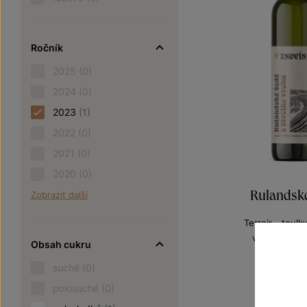
Ročník
2025
(0)
2024
(0)
2023
(1)
2022
(0)
2021
(0)
2020
(0)
Rulandsk
Zobrazit další
Terroir - toulk
výběr z bobu
Obsah cukru
Šarže 3
180
suché
(0)
polosuché
(0)