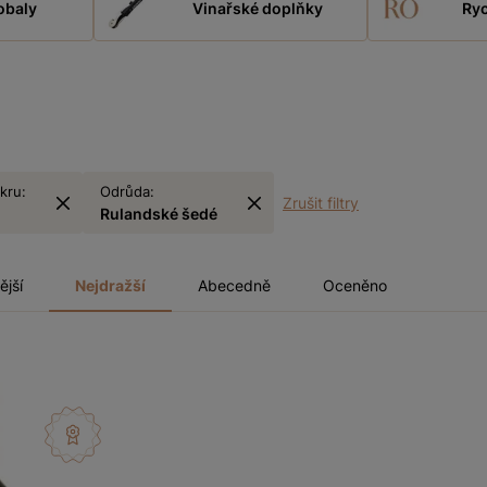
obaly
Vinařské doplňky
Ryc
kru:
Odrůda:
Zrušit filtry
Rulandské šedé
ější
Nejdražší
Abecedně
Oceněno