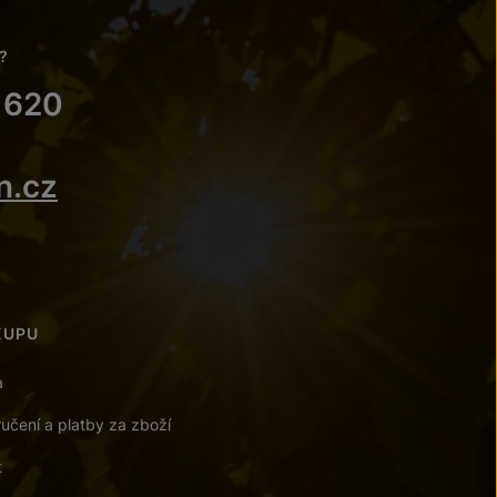
?
 620
n.cz
KUPU
a
učení a platby za zboží
t