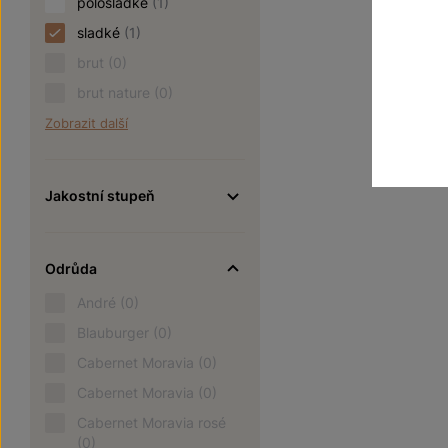
polosladké
(1)
sladké
(1)
brut
(0)
brut nature
(0)
Zobrazit další
Jakostní stupeň
Odrůda
André
(0)
Blauburger
(0)
Cabernet Moravia
(0)
Cabernet Moravia
(0)
Cabernet Moravia rosé
(0)