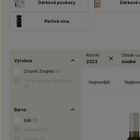
Dárkové poukazy
Dárkové 
Perlivá vína
Ročník:
Obsah cu
Výrobce
2023
sladké
Znovín Znojmo
(1)
Vinné sklepy Lechovice
Nejnovější
Nejlevn
(0)
Barva
bílé
(1)
červené
(0)
růžové
(0)