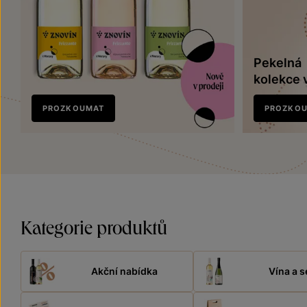
Pekelná
kolekce 
Nově
PROZKOUMAT
PROZKO
v prodeji
Kategorie produktů
Akční nabídka
Vína a s