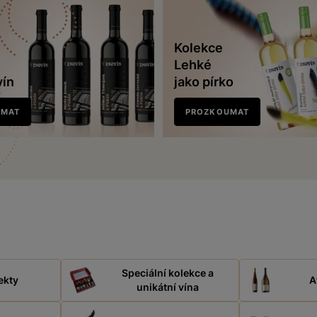
Kolekce
Lehké
vín
jako pírko
UMAT
PROZKOUMAT
Speciální kolekce a
ekty
A
unikátní vína