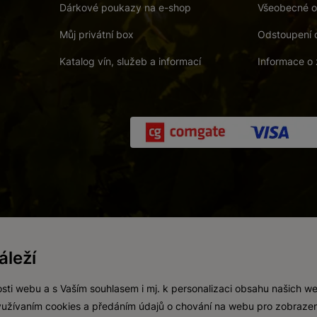
Dárkové poukazy na e-shop
Všeobecné o
Můj privátní box
Odstoupení 
Katalog vín, služeb a informací
Informace o 
 a. s.
/
Vnitřní oznamovací systém (whistleblowing)
/
Prohlášení o přís
leží
Zákaz prodeje alkoholických nápojů osobám mladším 18 let.
Vytvořil
webProgress
sti webu a s Vaším souhlasem i mj. k personalizaci obsahu našich w
 využívaním cookies a předáním údajů o chování na webu pro zobrazen