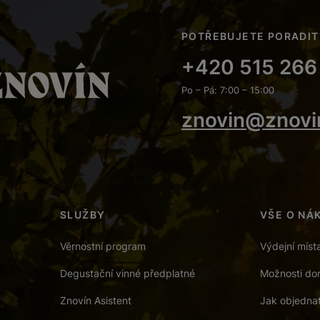
POTŘEBUJETE PORADIT
+420 515 266
Po – Pá: 7:00 – 15:00
znovin@znovi
SLUŽBY
VŠE O NÁ
Věrnostní program
Výdejní míst
Degustační vinné předplatné
Možnosti dor
Znovín Asistent
Jak objedna