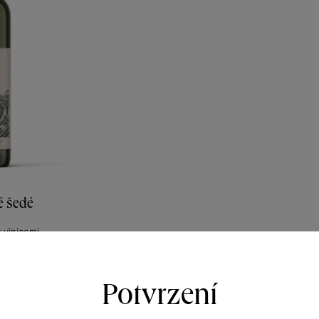
é šedé
y vinicemi
lí 2023
359
Kč
Potvrzení