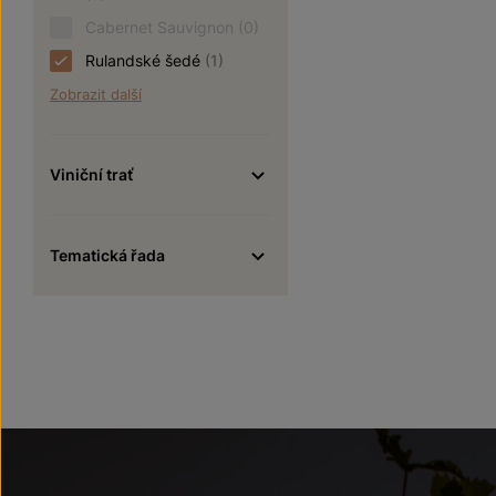
Cabernet Sauvignon
(0)
Rulandské šedé
(1)
Zobrazit další
Viniční trať
Tematická řada