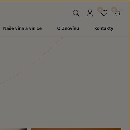
Hledat
Přihlásit
Oblíben
Ko
Naše vína a vinice
O Znovínu
Kontakty
se