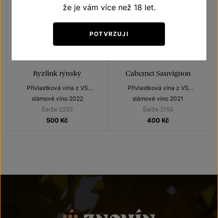
že je vám více než 18 let.
POTVRZUJI
Ryzlink rýnský
Cabernet Sauvignon
Přívlastková vína z VS
Přívlastková vína z VS
Lechovice
Lechovice
slámové víno 2022
slámové víno 2021
Šarže 2232
Šarže 2150
500
Kč
400
Kč