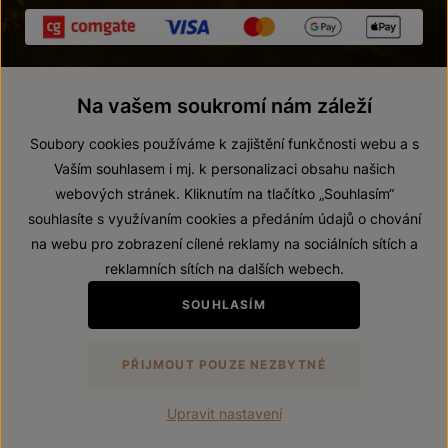
Na vašem soukromí nám záleží
Soubory cookies používáme k zajištění funkčnosti webu a s
Vaším souhlasem i mj. k personalizaci obsahu našich
webových stránek. Kliknutím na tlačítko „Souhlasím“
© 2026 ZNOVÍN ZNOJMO, a. s.
souhlasíte s využívaním cookies a předáním údajů o chování
Vnitřní oznamovací systém (whistleblowing)
na webu pro zobrazení cílené reklamy na sociálních sítích a
Prohlášení o přístupnosti
reklamních sítích na dalších webech.
Upravit nastavení
SOUHLASÍM
Zákaz prodeje alkoholických nápojů osobám mladším 18 let.
PŘIJMOUT POUZE NEZBYTNÉ
Vytvořil
webProgress
Upravit nastavení