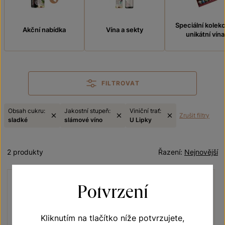
Speciální kolek
Akční nabídka
Vína a sekty
unikátní vína
FILTROVAT
Obsah cukru:
Jakostní stupeň:
Viniční trať:
Zrušit filtry
sladké
slámové víno
U Lipky
2 produkty
Řazení:
Nejnovější
Potvrzení
Kliknutím na tlačítko níže potvrzujete,