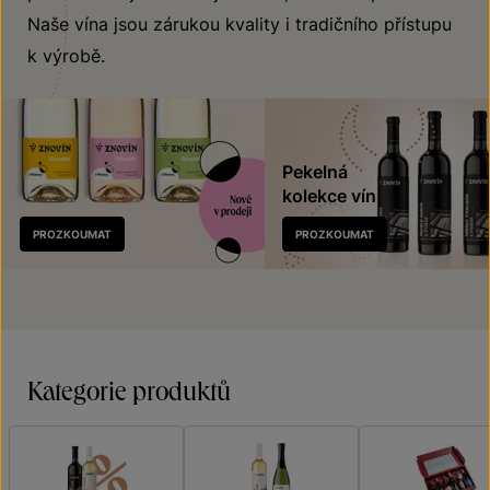
Naše vína jsou zárukou kvality i tradičního přístupu
k výrobě.
Pekelná
kolekce vín
Nově
PROZKOUMAT
PROZKOUMAT
v prodeji
Kategorie produktů