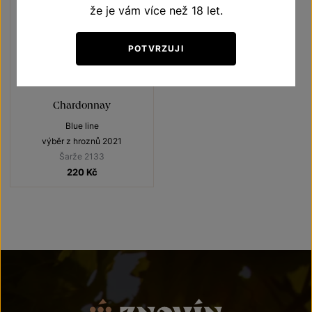
že je vám více než 18 let.
POTVRZUJI
Chardonnay
Blue line
výběr z hroznů 2021
Šarže 2133
220
Kč