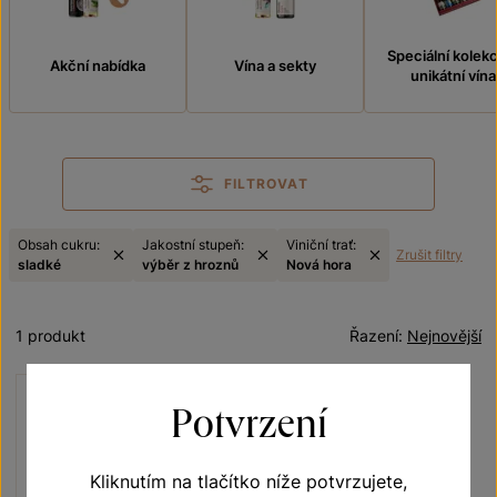
Speciální kolek
Akční nabídka
Vína a sekty
unikátní vína
FILTROVAT
Obsah cukru:
Jakostní stupeň:
Viniční trať:
Zrušit filtry
sladké
výběr z hroznů
Nová hora
1 produkt
Řazení:
Nejnovější
Potvrzení
Kliknutím na tlačítko níže potvrzujete,