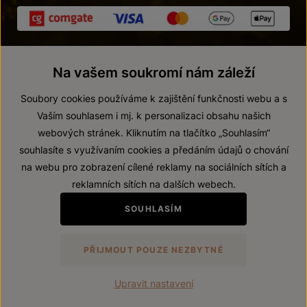
Na vašem soukromí nám záleží
Soubory cookies používáme k zajištění funkčnosti webu a s
Vaším souhlasem i mj. k personalizaci obsahu našich
webových stránek. Kliknutím na tlačítko „Souhlasím“
© 2026 ZNOVÍN ZNOJMO, a. s.
souhlasíte s využívaním cookies a předáním údajů o chování
Vnitřní oznamovací systém (whistleblowing)
na webu pro zobrazení cílené reklamy na sociálních sítích a
Prohlášení o přístupnosti
reklamních sítích na dalších webech.
Upravit nastavení
SOUHLASÍM
Zákaz prodeje alkoholických nápojů osobám mladším 18 let.
PŘIJMOUT POUZE NEZBYTNÉ
Vytvořil
webProgress
Upravit nastavení