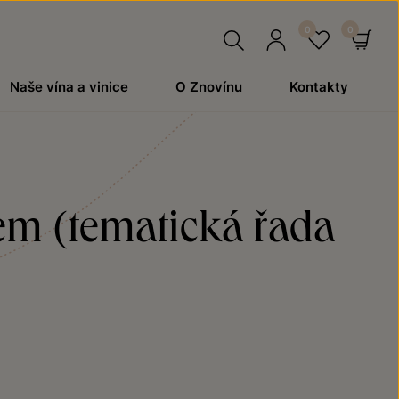
Hledat
Přihlásit
Oblíben
Ko
Naše vína a vinice
O Znovínu
Kontakty
se
em (tematická řada