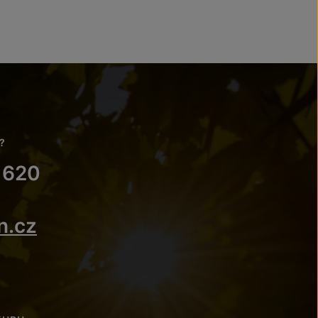
?
 620
n.cz