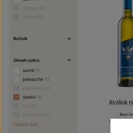
červené
(0)
růžové
(0)
Ročník
Obsah cukru
suché
(1)
polosuché
(1)
polosladké
(0)
sladké
(1)
Ryzlink r
brut
(0)
Blue li
brut nature
(0)
výběr z bobu
Zobrazit další
Šarže 2