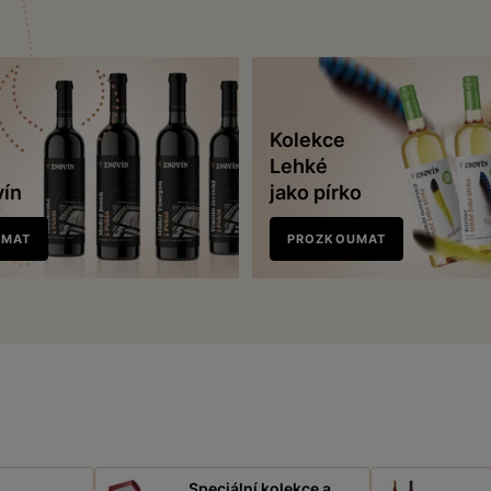
Kolekce
Lehké
vín
jako pírko
UMAT
PROZKOUMAT
Speciální kolekce a