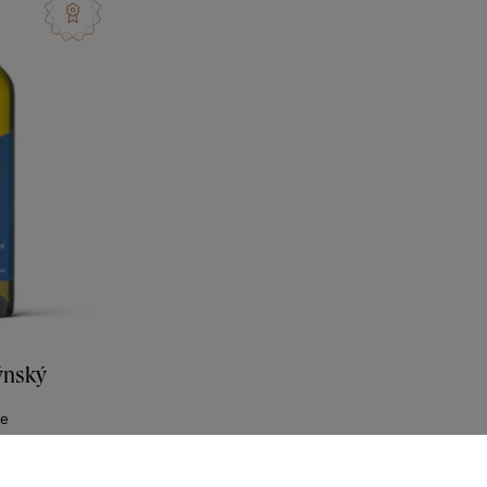
ýnský
ne
lí 2023
318