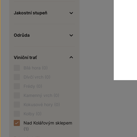
220
Jakostní stupeň
Odrůda
Viniční trať
Bílá hora
(0)
Dívčí vrch
(0)
Frédy
(0)
Kamenný vrch
(0)
Kokusové hory
(0)
Kolby
(0)
Nad Kolářovým sklepem
(1)