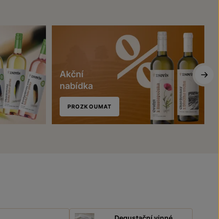
Akční
nabídka
PROZKOUMAT
Degustační vinné