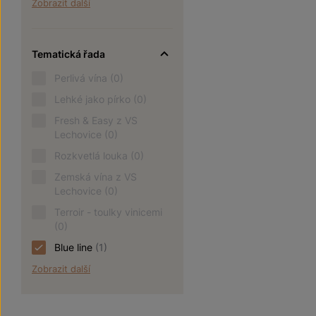
Zobrazit další
Tematická řada
Perlivá vína
(0)
Lehké jako pírko
(0)
Fresh & Easy z VS
Lechovice
(0)
Rozkvetlá louka
(0)
Zemská vína z VS
Lechovice
(0)
Terroir - toulky vinicemi
(0)
Blue line
(1)
Zobrazit další