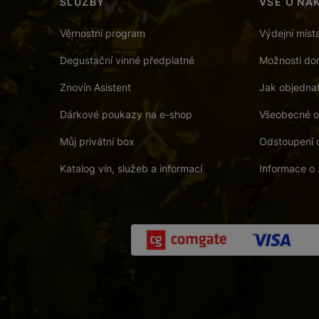
SLUŽBY
VŠE O NÁ
Věrnostní program
Výdejní míst
Degustační vinné předplatné
Možnosti dor
Znovín Asistent
Jak objedna
Dárkové poukazy na e-shop
Všeobecné o
Můj privátní box
Odstoupení 
Katalog vín, služeb a informací
Informace o 