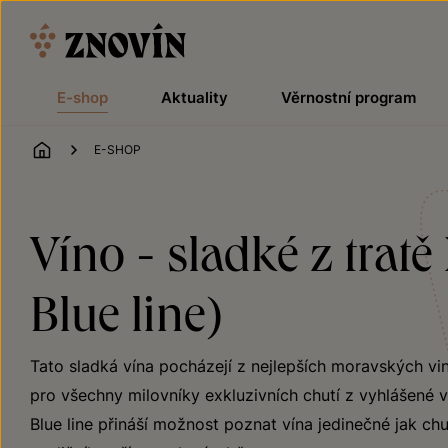
Přeskočit na obsah
E-shop
Aktuality
Věrnostní program
ÚVOD
E-SHOP
Víno - sladké z tra
Blue line)
Tato sladká vína pocházejí z nejlepších moravských vin
pro všechny milovníky exkluzivních chutí z vyhlášené 
Blue line přináší možnost poznat vína jedinečné jak chu