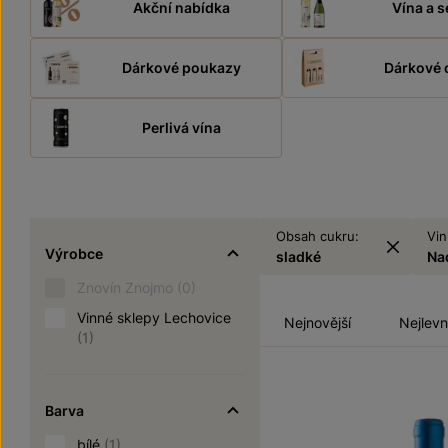
Akční nabídka
Vína a s
Dárkové poukazy
Dárkové 
Perlivá vína
Obsah cukru:
Vin
Výrobce
sladké
Na
Znovín Znojmo
(0)
Vinné sklepy Lechovice
Nejnovější
Nejlevn
(1)
Barva
bílé
(1)