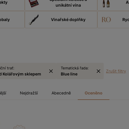
ekty
A
unikátní vína
obaly
Vinařské doplňky
Ryc
iční trať:
Tematická řada:
Zrušit filtry
d Kolářovým sklepem
Blue line
ější
Nejdražší
Abecedně
Oceněno