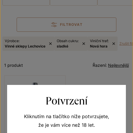
FILTROVAT
Výrobce:
Obsah cukru:
Viniční trať:
Zrušit fi
Vinné sklepy Lechovice
sladké
Nová hora
1 produkt
Řazení:
Nejlevnější
Potvrzení
Kliknutím na tlačítko níže potvrzujete,
že je vám více než 18 let.