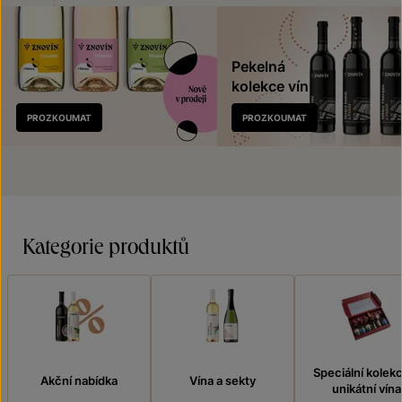
Pekelná
kolekce vín
Nově
PROZKOUMAT
PROZKOUMAT
v prodeji
Kategorie produktů
Speciální kolek
Akční nabídka
Vína a sekty
unikátní vína