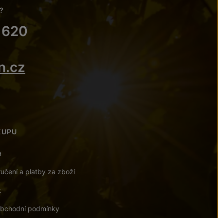
?
 620
n.cz
KUPU
a
učení a platby za zboží
t
bchodní podmínky