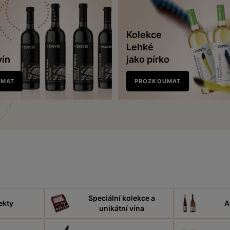
Kolekce
Lehké
vín
jako pírko
UMAT
PROZKOUMAT
Speciální kolekce a
ekty
A
unikátní vína