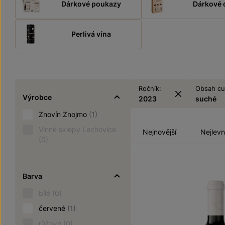
Dárkové poukazy
Dárkové 
Perlivá vína
Ročník:
Obsah cu
Výrobce
2023
suché
Znovín Znojmo
(1)
Vinné sklepy Lechovice
Nejnovější
Nejlevn
(0)
Barva
bílé
(0)
červené
(1)
růžové
(0)