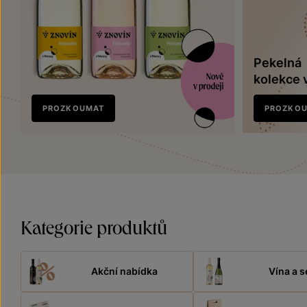
Pekelná
kolekce 
Nově
PROZKOUMAT
PROZKO
v prodeji
Kategorie produktů
Akční nabídka
Vína a s