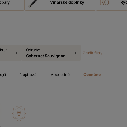
obaly
Vinařské doplňky
Ryc
kru:
Odrůda:
Zrušit filtry
Cabernet Sauvignon
ější
Nejdražší
Abecedně
Oceněno