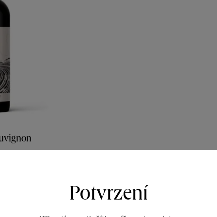
auvignon
y vinicemi
nů 2023
337
Potvrzení
Kč