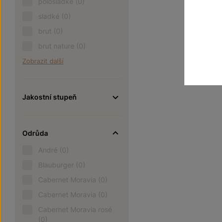
polosladké
(0)
sladké
(0)
brut
(0)
brut nature
(0)
Zobrazit další
Jakostní stupeň
Odrůda
André
(0)
Blauburger
(0)
Cabernet Moravia
(0)
Cabernet Moravia
(0)
Cabernet Moravia rosé
(0)