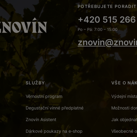
POTŘEBUJETE PORADIT
+420 515 266
Po – Pá: 7:00 – 15:00
znovin@znovi
SLUŽBY
VŠE O NÁ
Věrnostní program
Výdejní míst
Degustační vinné předplatné
Možnosti dor
Znovín Asistent
Jak objedna
Dárkové poukazy na e-shop
Všeobecné o