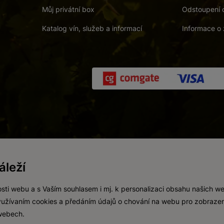
Můj privátní box
Odstoupení 
Katalog vín, služeb a informací
Informace o 
 a. s.
/
Vnitřní oznamovací systém (whistleblowing)
/
Prohlášení o přís
leží
Zákaz prodeje alkoholických nápojů osobám mladším 18 let.
Vytvořil
webProgress
sti webu a s Vaším souhlasem i mj. k personalizaci obsahu našich w
 využívaním cookies a předáním údajů o chování na webu pro zobrazen
 webech.