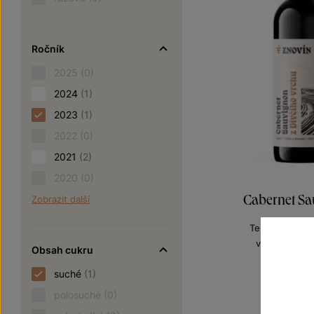
Ročník
2025
(0)
2024
(1)
2023
(1)
2022
(0)
2021
(2)
2020
(0)
Cabernet S
Zobrazit další
Terroir - toulk
výběr z hroz
Obsah cukru
Šarže 3
180
suché
(1)
polosuché
(0)