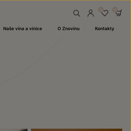
Hledat
Přihlásit
Oblíben
Ko
Naše vína a vinice
O Znovínu
Kontakty
se