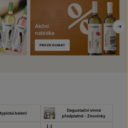
Akční
nabídka
PROZKOUMAT
Degustační vinné
typická baleni
předplatné - Znovínky