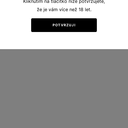
Kliknutím na tlačítko níže potvrzujete,
že je vám více než 18 let.
POTVRZUJI