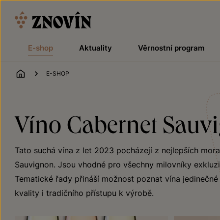
Přeskočit na obsah
E-shop
Aktuality
Věrnostní program
ÚVOD
E-SHOP
Víno Cabernet Sauvi
Tato suchá vína z let 2023 pocházejí z nejlepších mor
Sauvignon. Jsou vhodné pro všechny milovníky exkluzivn
Tematické řady přináší možnost poznat vína jedinečné j
kvality i tradičního přístupu k výrobě.