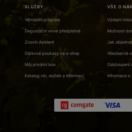
SLUŽBY
VŠE O NÁ
Věrnostní program
Výdejní míst
Degustační vinné předplatné
Možnosti dor
Znovín Asistent
Jak objedna
Dárkové poukazy na e-shop
Všeobecné o
Můj privátní box
Odstoupení 
Katalog vín, služeb a informací
Informace o 