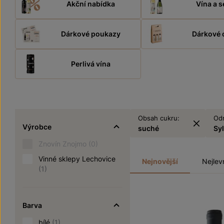
Akční nabídka
Vína a s
Dárkové poukazy
Dárkové 
Perlivá vína
Obsah cukru:
Od
Výrobce
suché
Sy
Znovín Znojmo
(0)
Vinné sklepy Lechovice
Nejnovější
Nejlev
(1)
Barva
bílé
(1)