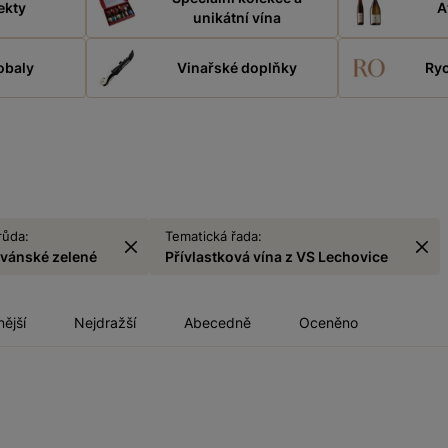
ekty
A
unikátní vína
obaly
Vinařské doplňky
Ryc
růda:
Tematická řada:
lvánské zelené
Přívlastková vína z VS Lechovice
nější
Nejdražší
Abecedně
Oceněno