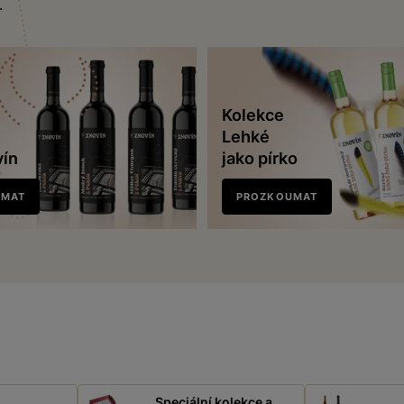
.
Kolekce
Lehké
vín
jako pírko
UMAT
PROZKOUMAT
Speciální kolekce a