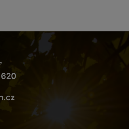
?
 620
n.cz