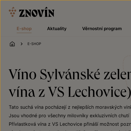
Přeskočit na obsah
E-shop
Aktuality
Věrnostní program
ÚVOD
E-SHOP
Víno Sylvánské zelen
vína z VS Lechovice
Tato suchá vína pocházejí z nejlepších moravských vin
Jsou vhodné pro všechny milovníky exkluzivních chutí z
Přívlastková vína z VS Lechovice přináší možnost pozna