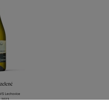
zelené
z VS Lechovice
r 2023
307