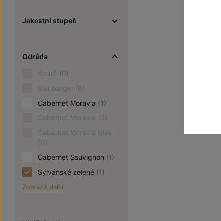
170
Jakostní stupeň
Odrůda
André
(0)
Blauburger
(0)
Cabernet Moravia
(1)
Cabernet Moravia
(0)
Cabernet Moravia rosé
(0)
Cabernet Sauvignon
(1)
Sylvánské zelené
(1)
Zobrazit další