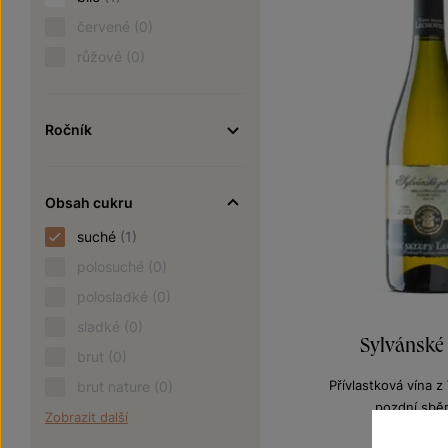
červené
(0)
růžové
(0)
Ročník
Obsah cukru
suché
(1)
polosuché
(0)
polosladké
(0)
sladké
(0)
Sylvánské 
brut
(0)
Přívlastková vína 
brut nature
(0)
pozdní sbě
Zobrazit další
Šarže 2