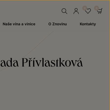
Hledat
Přihlásit
Oblíben
Ko
Naše vína a vinice
O Znovínu
Kontakty
se
řada Přívlastková