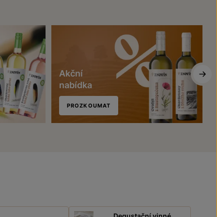
Akční
nabídka
PROZKOUMAT
Degustační vinné