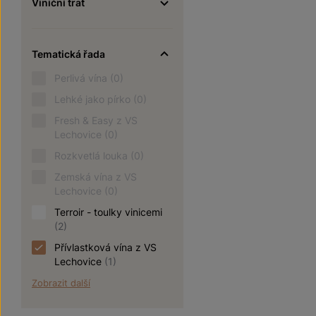
Viniční trať
Tematická řada
Perlivá vína
(0)
Lehké jako pírko
(0)
Fresh & Easy z VS
Lechovice
(0)
Rozkvetlá louka
(0)
Zemská vína z VS
Lechovice
(0)
Terroir - toulky vinicemi
(2)
Přívlastková vína z VS
Lechovice
(1)
Zobrazit další