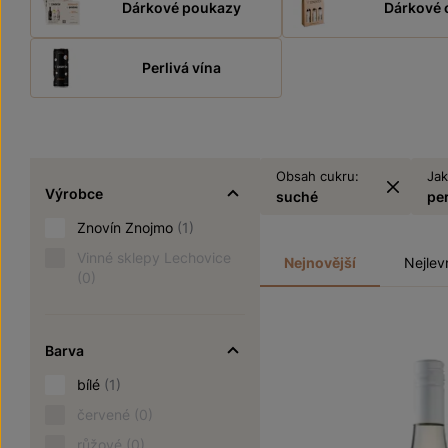
Dárkové poukazy
Dárkové 
Perlivá vína
Obsah cukru:
Jak
Výrobce
suché
pe
Znovín Znojmo
(1)
Vinné sklepy Lechovice
Nejnovější
Nejlev
(0)
Barva
bílé
(1)
červené
(0)
růžové
(0)