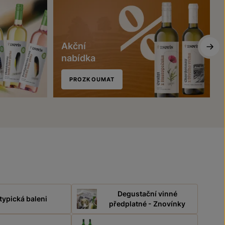
Akční
nabídka
PROZKOUMAT
Degustační vinné
typická baleni
předplatné - Znovínky