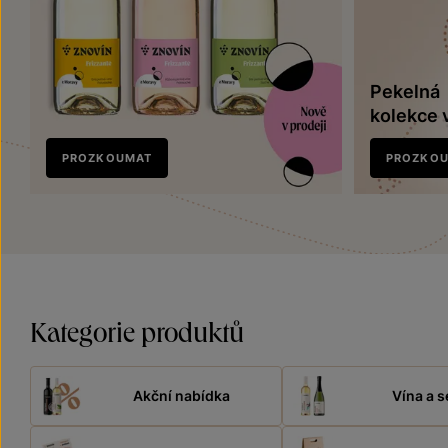
Pekelná
kolekce 
Nově
PROZKOUMAT
PROZKO
v prodeji
Kategorie produktů
Akční nabídka
Vína a s