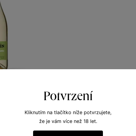
ante bílé
Potvrzení
te
ké zemské 2025
Kliknutím na tlačítko níže potvrzujete,
326
č
že je vám více než 18 let.