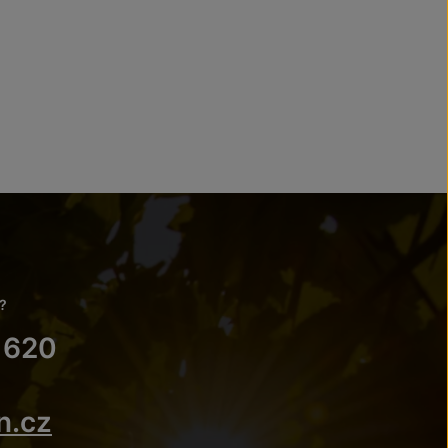
?
 620
n.cz