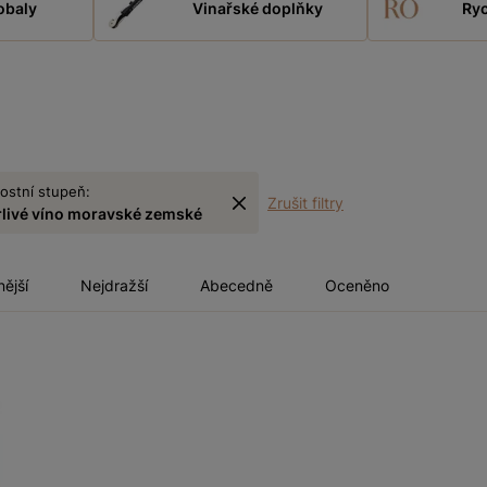
obaly
Vinařské doplňky
Ryc
ostní stupeň:
Zrušit filtry
rlivé víno moravské zemské
nější
Nejdražší
Abecedně
Oceněno