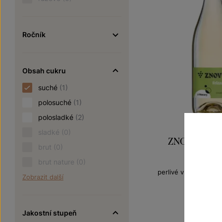
Ročník
Obsah cukru
suché
(1)
polosuché
(1)
polosladké
(2)
sladké
(0)
ZNOVÍN Frizz
brut
(0)
Frizzan
brut nature
(0)
perlivé víno moravs
Zobrazit další
Šarže 5
119
K
Jakostní stupeň