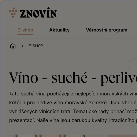
Přeskočit na obsah
E-shop
Aktuality
Věrnostní program
ÚVOD
E-SHOP
Víno - suché - perl
Tato suchá vína pocházejí z nejlepších moravských vini
kritéria pro perlivé víno moravské zemské. Jsou vhodn
vyhlášených viničních tratí. Tematické řady přináší mož
prezentací. Naše vína jsou zárukou kvality i tradičního