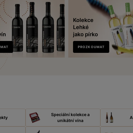
Kolekce
Lehké
vín
jako pírko
UMAT
PROZKOUMAT
Speciální kolekce a
ekty
A
unikátní vína