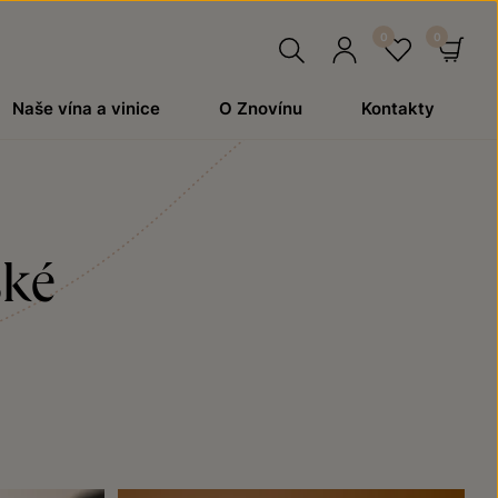
Hledat
Přihlásit
Oblíben
Ko
Naše vína a vinice
O Znovínu
Kontakty
se
ské