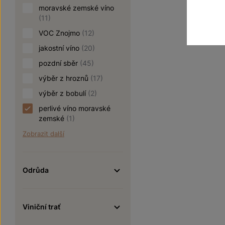
moravské zemské víno
(11)
VOC Znojmo
(12)
jakostní víno
(20)
pozdní sběr
(45)
výběr z hroznů
(17)
výběr z bobulí
(2)
perlivé víno moravské
zemské
(1)
Zobrazit další
Odrůda
Viniční trať