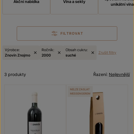
Akční nabídka
Vína a sekty
unikátní vína
FILTROVAT
Výrobce:
Ročník:
Obsah cukru:
Zrušit filtry
Znovín Znojmo
2000
suché
3 produkty
Řazení:
Nejlevnější
NELZE ZASLAT
MESSENGEREM