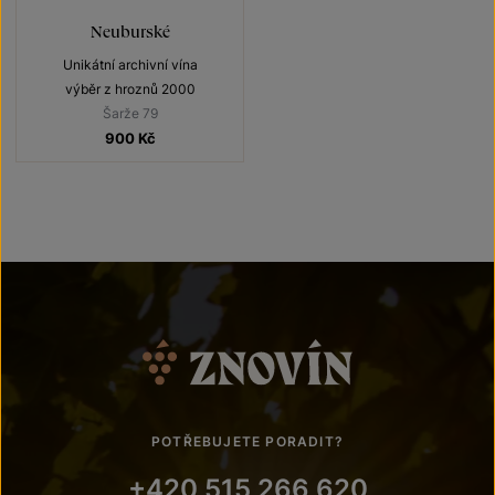
Neuburské
Unikátní archivní vína
výběr z hroznů 2000
Šarže 79
900
Kč
POTŘEBUJETE PORADIT?
+420 515 266 620