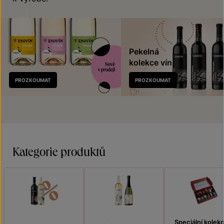
Pekelná
kolekce vín
Nově
PROZKOUMAT
PROZKOUMAT
v prodeji
Kategorie produktů
Speciální kolek