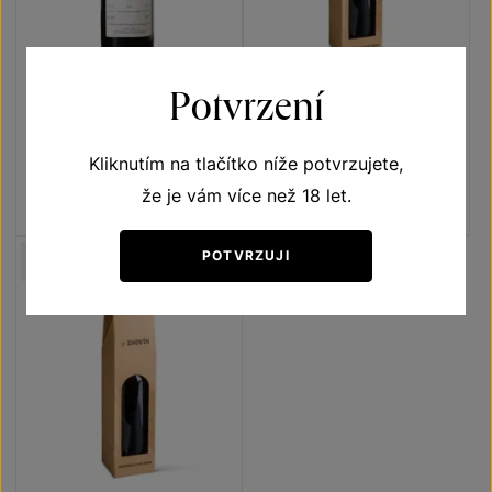
Potvrzení
Cabernet Moravia
Svatovavřinecké
Unikátní archivní vína
Unikátní archivní vína
Kliknutím na tlačítko níže potvrzujete,
jakostní víno 2000
jakostní víno 2000
Šarže 104
Šarže 106
že je vám více než 18 let.
500
Kč
500
Kč
POTVRZUJI
NELZE ZASLAT
MESSENGEREM