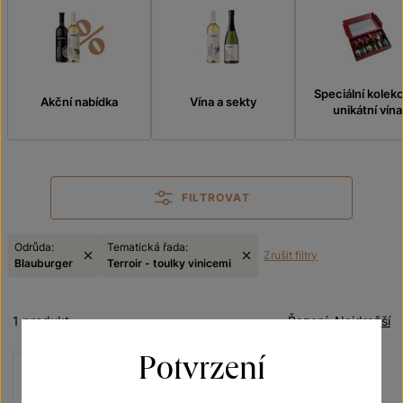
Speciální kolek
Akční nabídka
Vína a sekty
unikátní vína
FILTROVAT
Odrůda:
Tematická řada:
Zrušit filtry
Blauburger
Terroir - toulky vinicemi
1 produkt
Řazení:
Nejdražší
Potvrzení