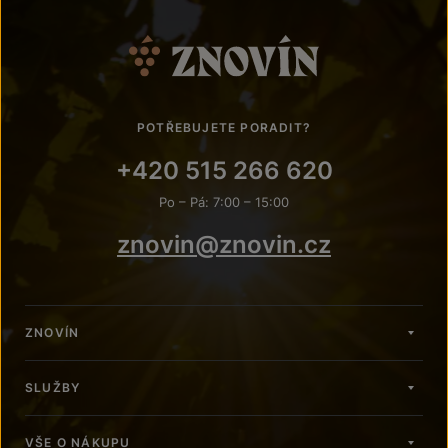
POTŘEBUJETE PORADIT?
+420 515 266 620
Po – Pá: 7:00 – 15:00
znovin@znovin.cz
ZNOVÍN
SLUŽBY
VŠE O NÁKUPU