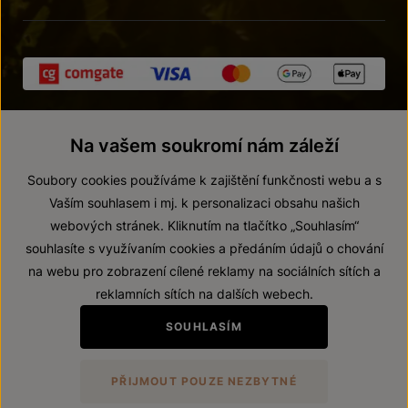
Na vašem soukromí nám záleží
Soubory cookies používáme k zajištění funkčnosti webu a s
Vaším souhlasem i mj. k personalizaci obsahu našich
webových stránek. Kliknutím na tlačítko „Souhlasím“
© 2026 ZNOVÍN ZNOJMO, a. s.
souhlasíte s využívaním cookies a předáním údajů o chování
Vnitřní oznamovací systém (whistleblowing)
na webu pro zobrazení cílené reklamy na sociálních sítích a
Prohlášení o přístupnosti
reklamních sítích na dalších webech.
Upravit nastavení
SOUHLASÍM
Zákaz prodeje alkoholických nápojů osobám mladším 18 let.
PŘIJMOUT POUZE NEZBYTNÉ
Vytvořil
webProgress