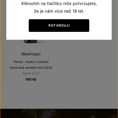
Kliknutím na tlačítko níže potvrzujete,
že je vám více než 18 let.
POTVRZUJI
Blauburger
Terroir - toulky vinicemi
moravské zemské víno 2025
Šarže 5320
140
Kč