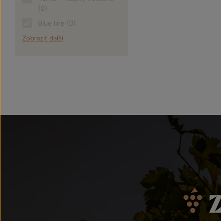
(0)
Blue line
(0)
Zobrazit další