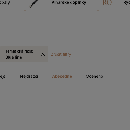
obaly
Vinařské doplňky
Ryc
Tematická řada:
Zrušit filtry
Blue line
ější
Nejdražší
Abecedně
Oceněno