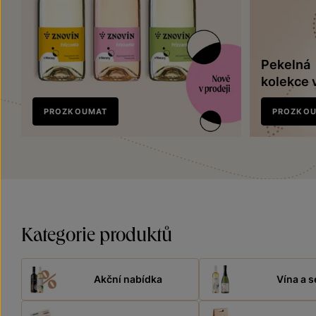
Pekelná
kolekce 
Nově
PROZKOUMAT
PROZKO
v prodeji
Kategorie produktů
Akční nabídka
Vína a s