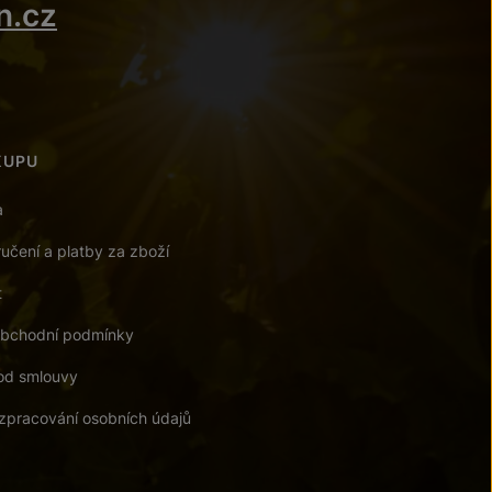
n.cz
KUPU
a
učení a platby za zboží
t
bchodní podmínky
od smlouvy
zpracování osobních údajů