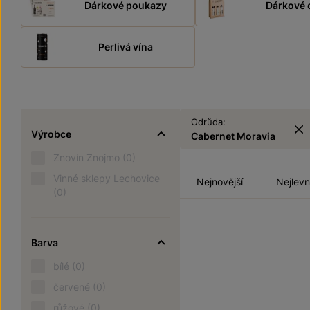
Dárkové poukazy
Dárkové 
Perlivá vína
Odrůda:
Výrobce
Cabernet Moravia
Znovín Znojmo
(0)
Vinné sklepy Lechovice
Nejnovější
Nejlevn
(0)
Barva
bílé
(0)
červené
(0)
růžové
(0)