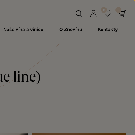
Hledat
Přihlásit
Oblíben
Ko
Naše vína a vinice
O Znovínu
Kontakty
se
e line)