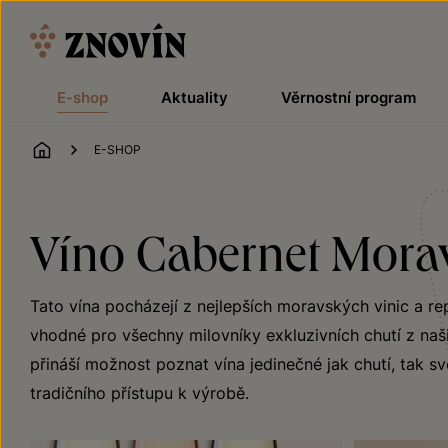
Přeskočit na obsah
E-shop
Aktuality
Věrnostní program
ÚVOD
E-SHOP
Víno Cabernet Moravi
Tato vína pocházejí z nejlepších moravských vinic a r
vhodné pro všechny milovníky exkluzivních chutí z naši
přináší možnost poznat vína jedinečné jak chutí, tak sv
tradičního přístupu k výrobě.