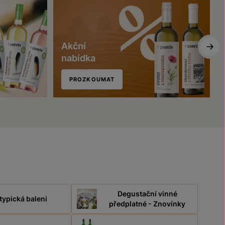
Akční
nabídka
PROZKOUMAT
Degustační vinné
typická baleni
předplatné - Znovínky