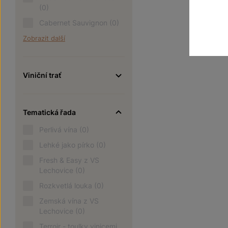
(0)
Cabernet Sauvignon
(0)
Zobrazit další
Viniční trať
Tematická řada
Perlivá vína
(0)
Lehké jako pírko
(0)
Fresh & Easy z VS
Lechovice
(0)
Rozkvetlá louka
(0)
Zemská vína z VS
Lechovice
(0)
Terroir - toulky vinicemi