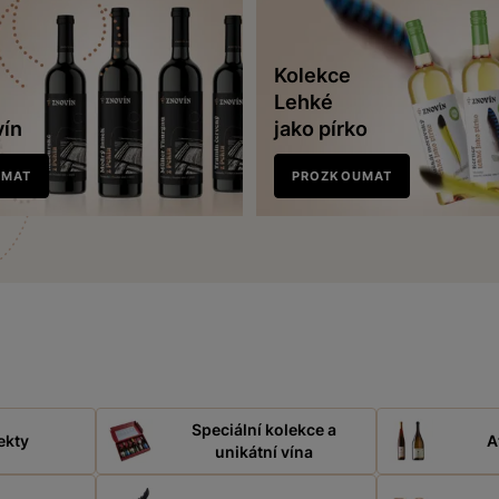
Kolekce
Lehké
vín
jako pírko
UMAT
PROZKOUMAT
Speciální kolekce a
ekty
A
unikátní vína