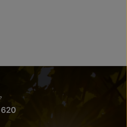
?
 620