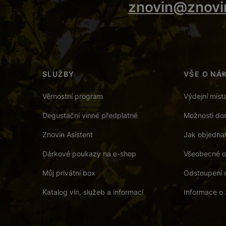
znovin@znovi
SLUŽBY
VŠE O NÁ
Věrnostní program
Výdejní míst
Degustační vinné předplatné
Možnosti dor
Znovín Asistent
Jak objedna
Dárkové poukazy na e-shop
Všeobecné o
Můj privátní box
Odstoupení 
Katalog vín, služeb a informací
Informace o 