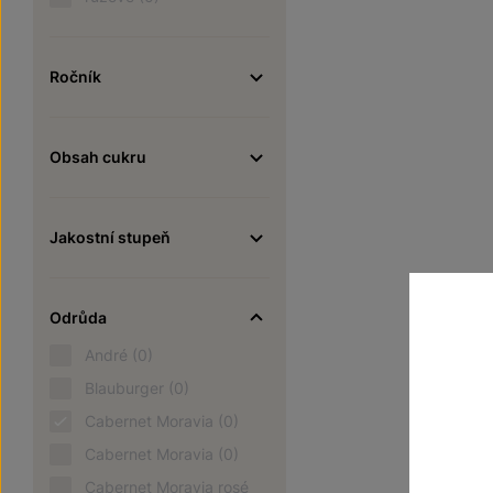
Ročník
Obsah cukru
Jakostní stupeň
Odrůda
André
(0)
Blauburger
(0)
Cabernet Moravia
(0)
Cabernet Moravia
(0)
Cabernet Moravia rosé