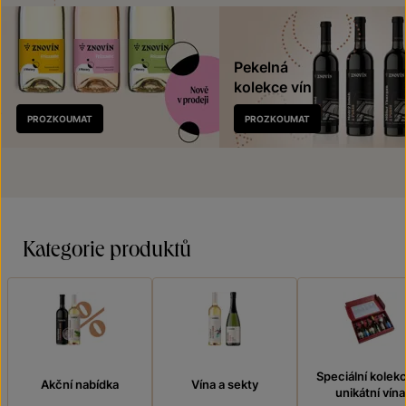
Pekelná
kolekce vín
Nově
PROZKOUMAT
PROZKOUMAT
v prodeji
Kategorie produktů
Speciální kolek
Akční nabídka
Vína a sekty
unikátní vína