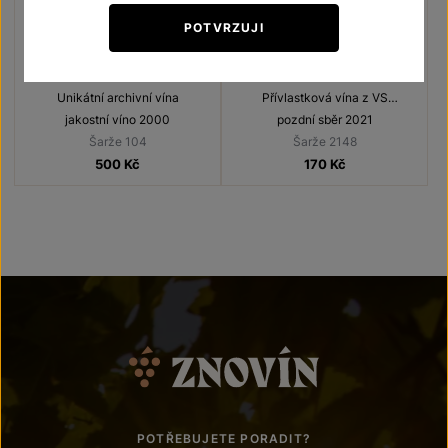
POTVRZUJI
Cabernet Moravia
Cabernet Moravia
Unikátní archivní vína
Přívlastková vína z VS
Lechovice
jakostní víno 2000
pozdní sběr 2021
Šarže 104
Šarže 2148
500
Kč
170
Kč
POTŘEBUJETE PORADIT?