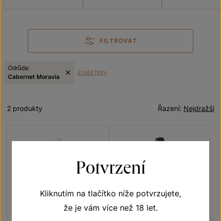
FILTROVAT
Odrůda:
Zrušit filtry
Cabernet Moravia
2 produkty
Řazení:
Nejdražší
Potvrzení
Kliknutím na tlačítko níže potvrzujete,
že je vám více než 18 let.