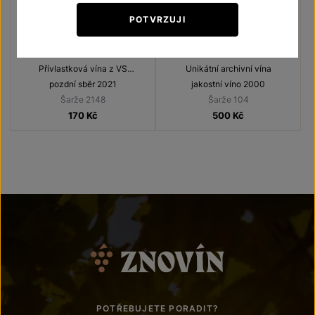
POTVRZUJI
Cabernet Moravia
Cabernet Moravia
Přívlastková vína z VS
Unikátní archivní vína
Lechovice
pozdní sběr 2021
jakostní víno 2000
Šarže 2148
Šarže 104
170
Kč
500
Kč
POTŘEBUJETE PORADIT?