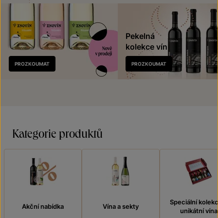
Pekelná
kolekce vín
Nově
PROZKOUMAT
PROZKOUMAT
v prodeji
Kategorie produktů
Speciální kolek
Akční nabídka
Vína a sekty
unikátní vína