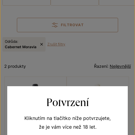
FILTROVAT
Odrůda:
Zrušit filtry
Cabernet Moravia
2 produkty
Řazení:
Nejlevnější
Potvrzení
Kliknutím na tlačítko níže potvrzujete,
že je vám více než 18 let.