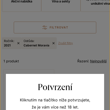
Akční nabídka
Vína a sekty
unikátní vína
FILTROVAT
Ročník:
Odrůda:
Zrušit filtry
2021
Cabernet Moravia
1 produkt
Řazení:
Nejnovější
Potvrzení
Kliknutím na tlačítko níže potvrzujete,
že je vám více než 18 let.