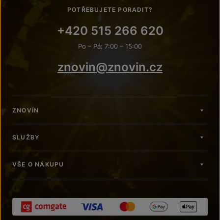
POTŘEBUJETE PORADIT?
+420 515 266 620
Po – Pá: 7:00 – 15:00
znovin@znovin.cz
ZNOVÍN
SLUŽBY
VŠE O NÁKUPU