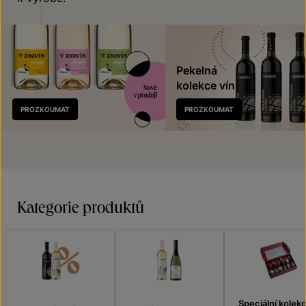
Pekelná
kolekce vín
Nově
PROZKOUMAT
PROZKOUMAT
v prodeji
Kategorie produktů
Speciální kolek