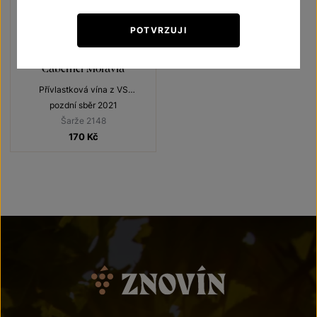
POTVRZUJI
Cabernet Moravia
Přívlastková vína z VS
Lechovice
pozdní sběr 2021
Šarže 2148
170
Kč