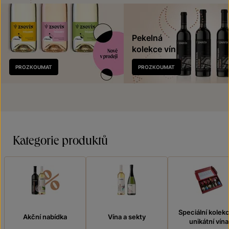
Pekelná
kolekce vín
Nově
PROZKOUMAT
PROZKOUMAT
v prodeji
Kategorie produktů
Speciální kolek
Akční nabídka
Vína a sekty
unikátní vína