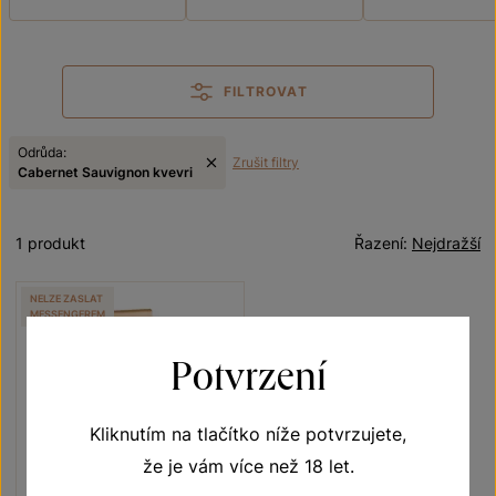
FILTROVAT
Odrůda:
Zrušit filtry
Cabernet Sauvignon kvevri
1 produkt
Řazení:
Nejdražší
NELZE ZASLAT
MESSENGEREM
Potvrzení
Kliknutím na tlačítko níže potvrzujete,
že je vám více než 18 let.