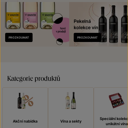
Pekelná
kolekce vín
Nově
PROZKOUMAT
PROZKOUMAT
v prodeji
Kategorie produktů
Speciální kolek
Akční nabídka
Vína a sekty
unikátní vína