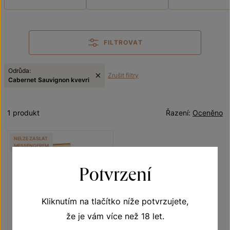
FILTROVAT
Odrůda:
Zrušit filtry
Cabernet Sauvignon kvevri
1 produkt
Řazení:
Oceněno
NELZE ZASLAT
MESSENGEREM
Potvrzení
Kliknutím na tlačítko níže potvrzujete,
že je vám více než 18 let.