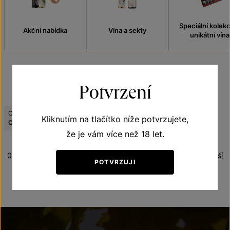
Speciální kolek
Akční nabídka
Vína a sekty
unikátní vína
Potvrzení
FILTROVAT
Odrůda:
Viniční trať:
Kliknutím na tlačítko níže potvrzujete,
Zrušit filtry
Cabernet Sauvignon kvevri
U vinohradu
že je vám více než 18 let.
0 produktů
Řazení:
Nejnovější
POTVRZUJI