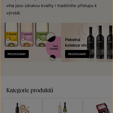
vína jsou zárukou kvality i tradičního přístupu k
výrobě.
Pekelná
kolekce vín
Nově
PROZKOUMAT
PROZKOUMAT
v prodeji
Kategorie produktů