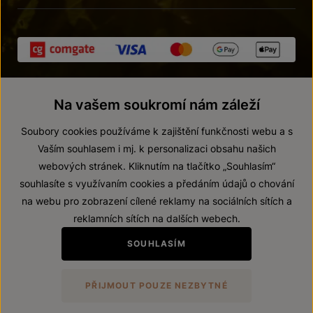
Na vašem soukromí nám záleží
Soubory cookies používáme k zajištění funkčnosti webu a s
Vaším souhlasem i mj. k personalizaci obsahu našich
webových stránek. Kliknutím na tlačítko „Souhlasím“
© 2026 ZNOVÍN ZNOJMO, a. s.
souhlasíte s využívaním cookies a předáním údajů o chování
Vnitřní oznamovací systém (whistleblowing)
na webu pro zobrazení cílené reklamy na sociálních sítích a
Prohlášení o přístupnosti
reklamních sítích na dalších webech.
Upravit nastavení
SOUHLASÍM
Zákaz prodeje alkoholických nápojů osobám mladším 18 let.
PŘIJMOUT POUZE NEZBYTNÉ
Vytvořil
webProgress