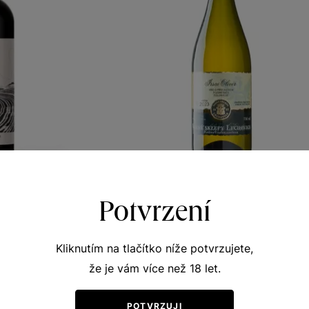
auvignon
Irsai Oliver
Potvrzení
y vinicemi
Přívlastková vína z VS Lechovice
nů 2023
pozdní sběr 2023
Kliknutím na tlačítko níže potvrzujete,
337
Šarže 2306
že je vám více než 18 let.
190
Kč
Kč
POTVRZUJI