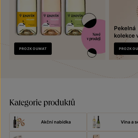
Pekelná
kolekce 
Nově
PROZKOUMAT
PROZKO
v prodeji
Kategorie produktů
Akční nabídka
Vína a s