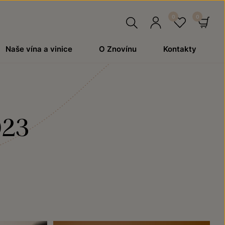
Hledat
Přihlásit
Oblíben
Ko
Naše vína a vinice
O Znovínu
Kontakty
se
023