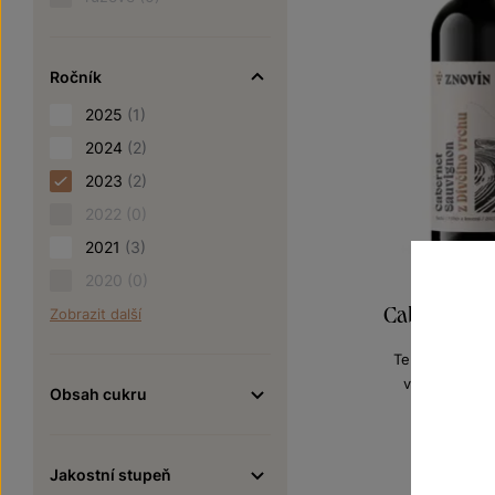
Ročník
2025
(1)
2024
(2)
2023
(2)
2022
(0)
2021
(3)
2020
(0)
Cabernet S
Zobrazit další
Terroir - toulk
výběr z hroz
Obsah cukru
Šarže 3
180
Jakostní stupeň