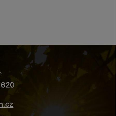
?
 620
n.cz