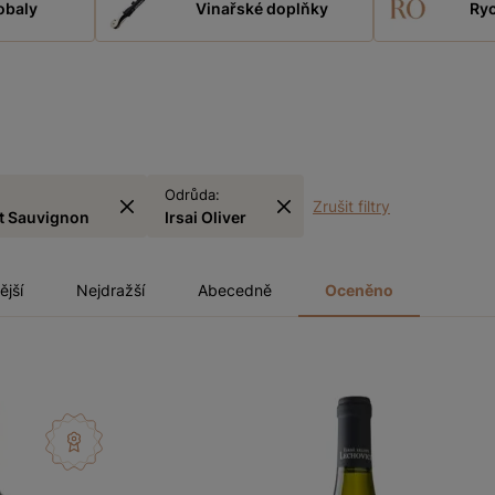
obaly
Vinařské doplňky
Ryc
Odrůda:
Zrušit filtry
t Sauvignon
Irsai Oliver
ější
Nejdražší
Abecedně
Oceněno