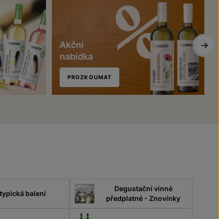
Akční
nabídka
PROZKOUMAT
Degustační vinné
typická baleni
předplatné - Znovínky