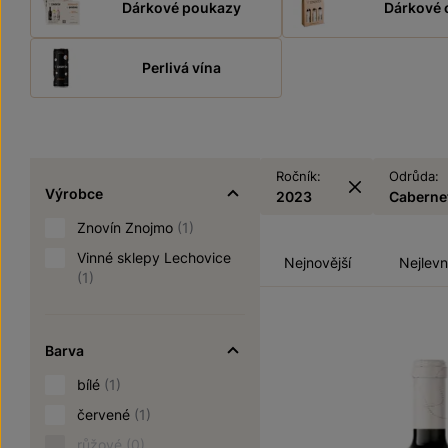
Dárkové poukazy
Dárkové 
Perlivá vína
Ročník:
Odrůda:
Výrobce
2023
Caberne
Znovín Znojmo
(1)
Vinné sklepy Lechovice
Nejnovější
Nejlevn
(1)
Barva
bílé
(1)
červené
(1)
růžové
(0)