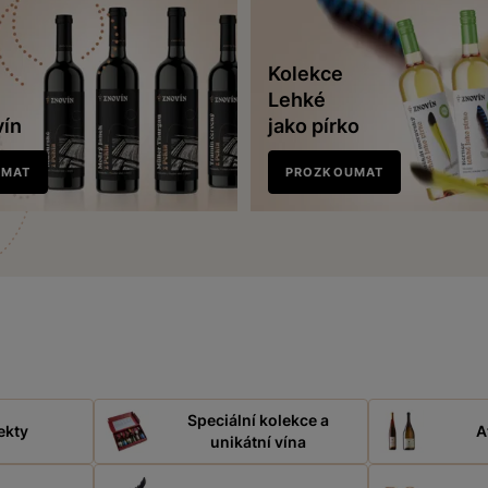
Kolekce
Lehké
vín
jako pírko
UMAT
PROZKOUMAT
Speciální kolekce a
ekty
A
unikátní vína