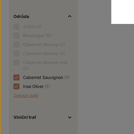
Odrůda
André
(0)
Blauburger
(0)
Cabernet Moravia
(0)
Cabernet Moravia
(0)
Cabernet Moravia rosé
(0)
Cabernet Sauvignon
(1)
Irsai Oliver
(1)
Zobrazit další
Viniční trať