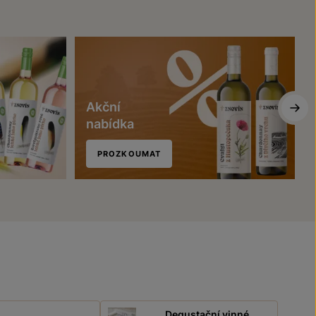
Akční
nabídka
PROZKOUMAT
Degustační vinné