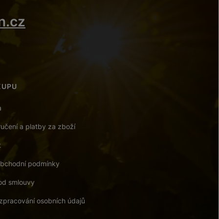
n.cz
KUPU
a
učení a platby za zboží
t
bchodní podmínky
od smlouvy
zpracování osobních údajů