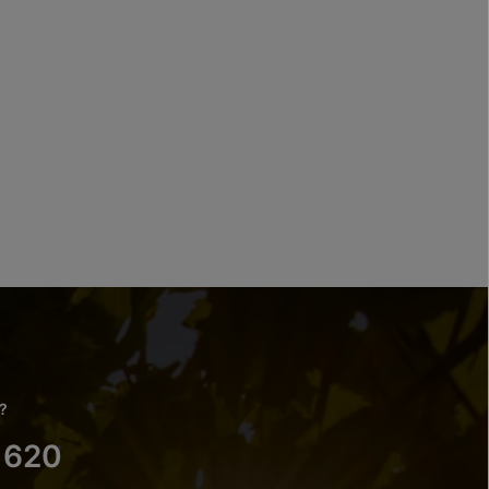
?
 620