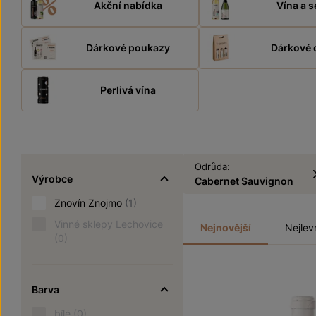
Akční nabídka
Vína a s
Dárkové poukazy
Dárkové 
Perlivá vína
Odrůda:
Výrobce
Cabernet Sauvignon
Znovín Znojmo
(1)
Vinné sklepy Lechovice
Nejnovější
Nejlev
(0)
Barva
bílé
(0)