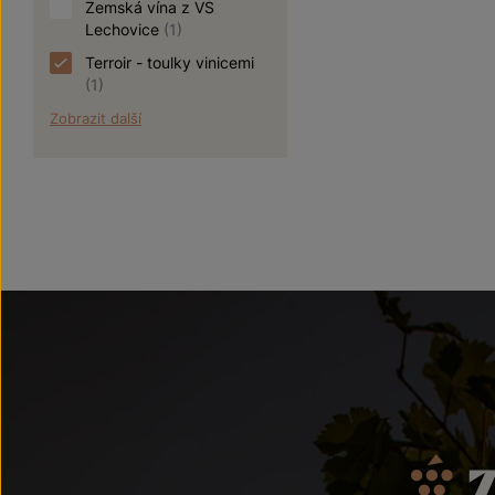
Zemská vína z VS
Lechovice
(1)
Terroir - toulky vinicemi
(1)
Zobrazit další