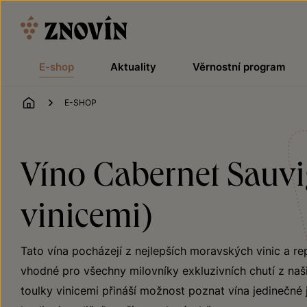
Přeskočit na obsah
E-shop
Aktuality
Věrnostní program
ÚVOD
E-SHOP
Víno Cabernet Sauvig
vinicemi)
Tato vína pocházejí z nejlepších moravských vinic a r
vhodné pro všechny milovníky exkluzivních chutí z našic
toulky vinicemi přináší možnost poznat vína jedinečné 