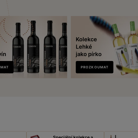
Kolekce
Lehké
vín
jako pírko
UMAT
PROZKOUMAT
Speciální kolekce a