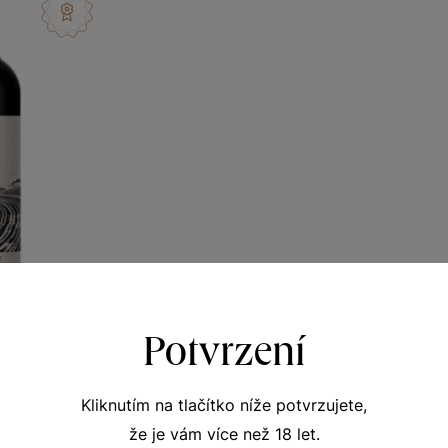
Potvrzení
auvignon
y vinicemi
Kliknutím na tlačítko níže potvrzujete,
nů 2023
337
že je vám více než 18 let.