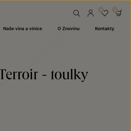
Hledat
Přihlásit
Oblíben
Ko
Naše vína a vinice
O Znovínu
Kontakty
se
erroir - toulky