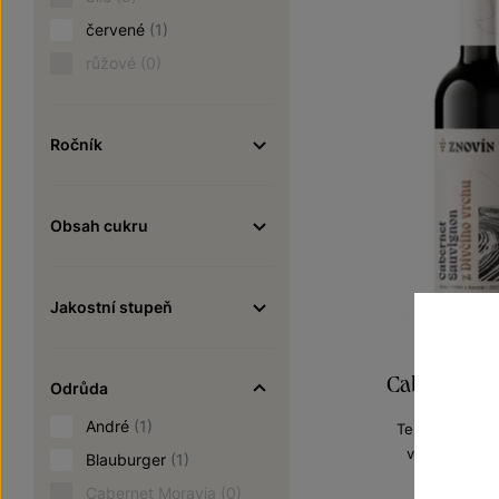
červené
(1)
růžové
(0)
Ročník
Obsah cukru
Jakostní stupeň
Cabernet S
Odrůda
André
(1)
Terroir - toulk
výběr z hroz
Blauburger
(1)
Šarže 3
Cabernet Moravia
(0)