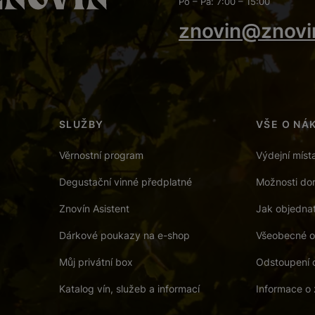
Po – Pá: 7:00 – 15:00
znovin@znovi
SLUŽBY
VŠE O NÁ
Věrnostní program
Výdejní míst
Degustační vinné předplatné
Možnosti dor
Znovín Asistent
Jak objedna
Dárkové poukazy na e-shop
Všeobecné o
Můj privátní box
Odstoupení 
Katalog vín, služeb a informací
Informace o 