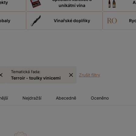
ekty
A
unikátní vína
obaly
Vinařské doplňky
Ryc
Tematická řada:
Zrušit filtry
Terroir - toulky vinicemi
nější
Nejdražší
Abecedně
Oceněno