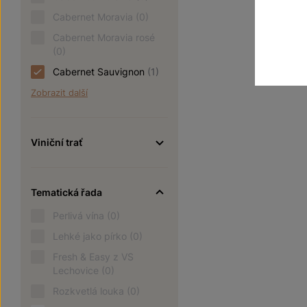
180
Cabernet Moravia
(0)
Cabernet Moravia rosé
(0)
Cabernet Sauvignon
(1)
Zobrazit další
Viniční trať
Tematická řada
Perlivá vína
(0)
Lehké jako pírko
(0)
Fresh & Easy z VS
Lechovice
(0)
Rozkvetlá louka
(0)