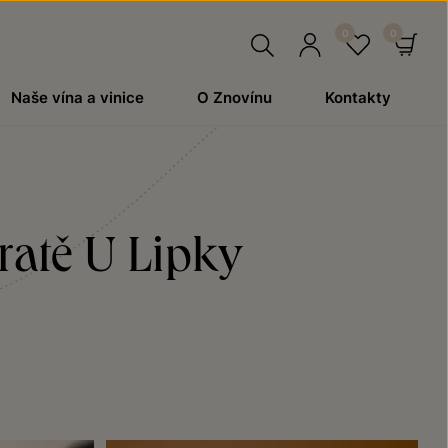
Hledat
Přihlásit
Oblíben
Ko
Naše vína a vinice
O Znovínu
Kontakty
se
ratě U Lipky