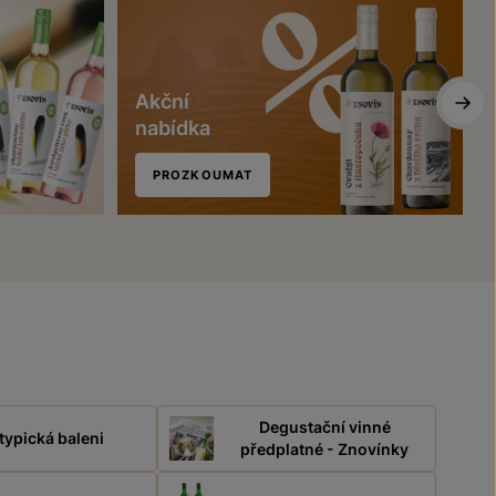
Akční
nabídka
PROZKOUMAT
Degustační vinné
typická baleni
předplatné - Znovínky