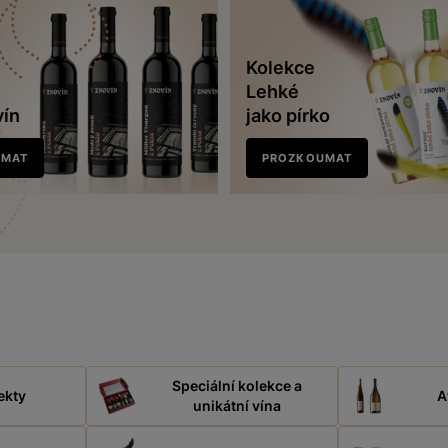
Kolekce
Lehké
vín
jako pírko
UMAT
PROZKOUMAT
Speciální kolekce a
ekty
A
unikátní vína