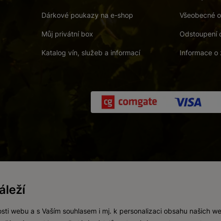
Dárkové poukazy na e-shop
Všeobecné o
Můj privátní box
Odstoupení 
Katalog vín, služeb a informací
Informace o 
 a. s.
/
Vnitřní oznamovací systém (whistleblowing)
/
Prohlášení o přís
leží
Zákaz prodeje alkoholických nápojů osobám mladším 18 let.
Vytvořil
webProgress
sti webu a s Vaším souhlasem i mj. k personalizaci obsahu našich w