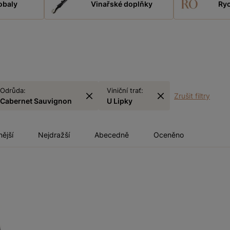
obaly
Vinařské doplňky
Ryc
Odrůda:
Viniční trať:
Zrušit filtry
Cabernet Sauvignon
U Lipky
nější
Nejdražší
Abecedně
Oceněno