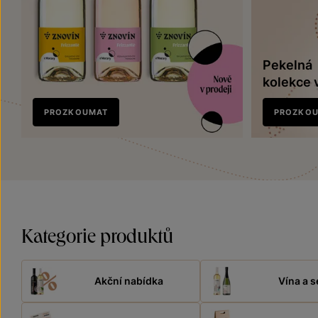
Pekelná
kolekce 
Nově
PROZKOUMAT
PROZKO
v prodeji
Kategorie produktů
Akční nabídka
Vína a s