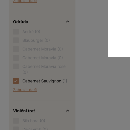
Zobrazit další
Odrůda
André
(0)
Blauburger
(0)
Cabernet Moravia
(0)
Cabernet Moravia
(0)
Cabernet Moravia rosé
(0)
Cabernet Sauvignon
(1)
Zobrazit další
Viniční trať
Bílá hora
(0)
Dívčí vrch
(0)