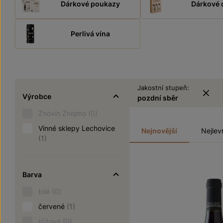
Dárkové poukazy
Dárkové 
Perlivá vína
Jakostní stupeň:
Výrobce
pozdní sběr
Znovín Znojmo
(0)
Vinné sklepy Lechovice
Nejnovější
Nejlev
(1)
Barva
bílé
(0)
červené
(1)
růžové
(0)