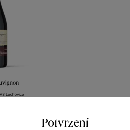
auvignon
z VS Lechovice
r 2018
834
Kč
Potvrzení