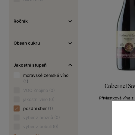
Ročník
Obsah cukru
Jakostní stupeň
moravské zemské víno
(1)
Cabernet S
VOC Znojmo
(0)
Přívlastková vína 
jakostní víno
(0)
pozdní sbě
pozdní sběr
(1)
Šarže 1
170
výběr z hroznů
(0)
výběr z bobulí
(0)