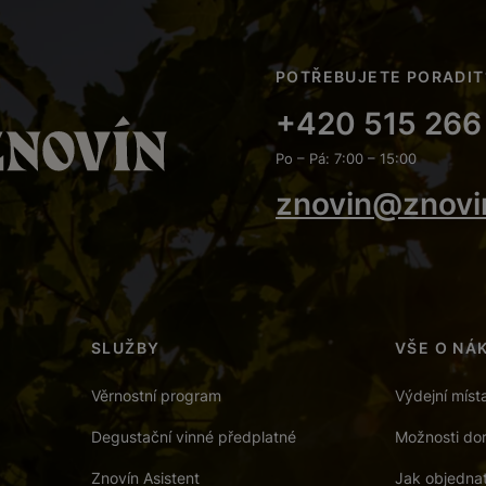
POTŘEBUJETE PORADIT
+420 515 266
Po – Pá: 7:00 – 15:00
znovin@znovi
SLUŽBY
VŠE O NÁ
Věrnostní program
Výdejní míst
Degustační vinné předplatné
Možnosti dor
Znovín Asistent
Jak objedna