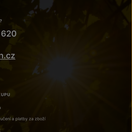
?
 620
n.cz
KUPU
a
učení a platby za zboží
t