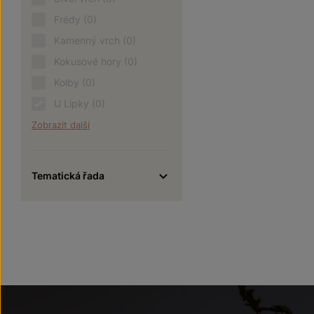
Frédy
(0)
Kamenný vrch
(0)
Kokusové hory
(0)
Kolby
(0)
U Lipky
(0)
Zobrazit další
Tematická řada