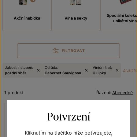
Speciální kolek
Akční nabídka
Vína a sekty
unikátní vína
FILTROVAT
Jakostní stupeň:
Odrůda:
Viniční trať:
Zrušit fi
pozdní sběr
Cabernet Sauvignon
U Lipky
1 produkt
Řazení:
Abecedně
Potvrzení
Kliknutím na tlačítko níže potvrzujete,