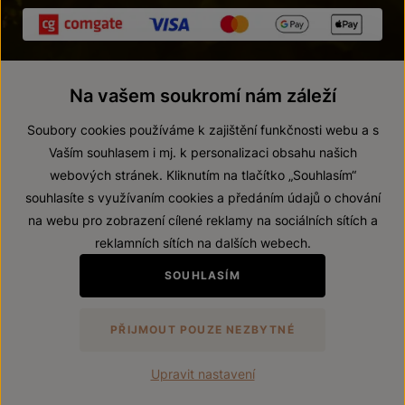
Na vašem soukromí nám záleží
Soubory cookies používáme k zajištění funkčnosti webu a s
Vaším souhlasem i mj. k personalizaci obsahu našich
webových stránek. Kliknutím na tlačítko „Souhlasím“
© 2026 ZNOVÍN ZNOJMO, a. s.
souhlasíte s využívaním cookies a předáním údajů o chování
Vnitřní oznamovací systém (whistleblowing)
na webu pro zobrazení cílené reklamy na sociálních sítích a
Prohlášení o přístupnosti
reklamních sítích na dalších webech.
Upravit nastavení
SOUHLASÍM
Zákaz prodeje alkoholických nápojů osobám mladším 18 let.
PŘIJMOUT POUZE NEZBYTNÉ
Vytvořil
webProgress
Upravit nastavení