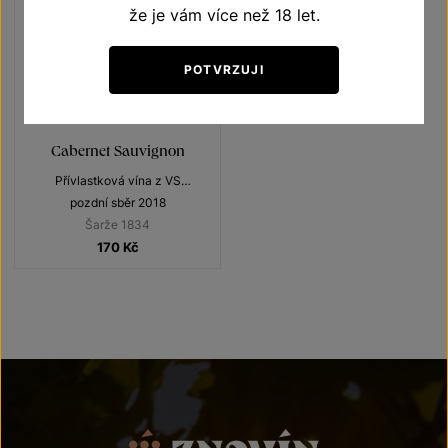
že je vám více než 18 let.
POTVRZUJI
Cabernet Sauvignon
Přívlastková vína z VS
Lechovice
pozdní sběr 2018
Šarže 1834
170
Kč