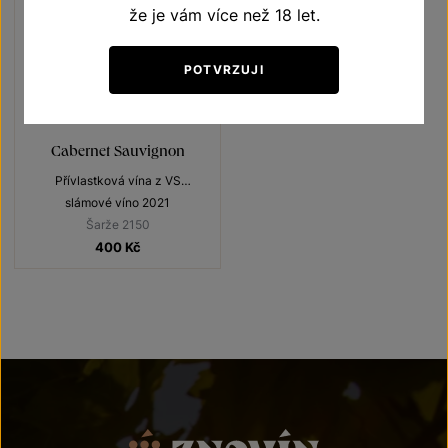
že je vám více než 18 let.
POTVRZUJI
Cabernet Sauvignon
Přívlastková vína z VS
Lechovice
slámové víno 2021
Šarže 2150
400
Kč