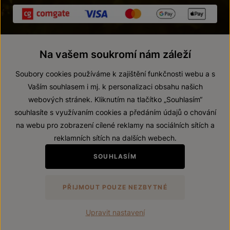
Na vašem soukromí nám záleží
Soubory cookies používáme k zajištění funkčnosti webu a s
Vaším souhlasem i mj. k personalizaci obsahu našich
webových stránek. Kliknutím na tlačítko „Souhlasím“
© 2026 ZNOVÍN ZNOJMO, a. s.
souhlasíte s využívaním cookies a předáním údajů o chování
Vnitřní oznamovací systém (whistleblowing)
na webu pro zobrazení cílené reklamy na sociálních sítích a
Prohlášení o přístupnosti
reklamních sítích na dalších webech.
Upravit nastavení
SOUHLASÍM
Zákaz prodeje alkoholických nápojů osobám mladším 18 let.
PŘIJMOUT POUZE NEZBYTNÉ
Vytvořil
webProgress
Upravit nastavení