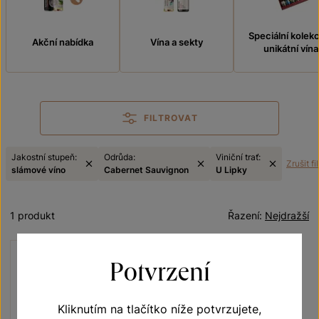
Speciální kolek
Akční nabídka
Vína a sekty
unikátní vína
FILTROVAT
Jakostní stupeň:
Odrůda:
Viniční trať:
Zrušit fi
slámové víno
Cabernet Sauvignon
U Lipky
1 produkt
Řazení:
Nejdražší
Potvrzení
Kliknutím na tlačítko níže potvrzujete,