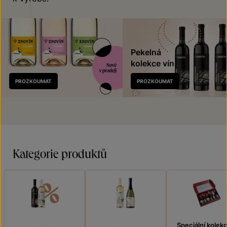
Pekelná
kolekce vín
Nově
PROZKOUMAT
PROZKOUMAT
v prodeji
Kategorie produktů
Speciální kolek