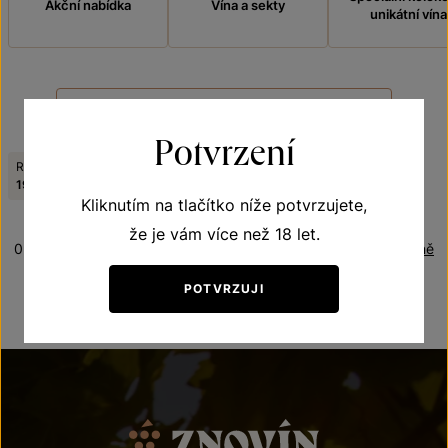
Akční nabídka
Vína a sekty
unikátní vína
FILTROVAT
Potvrzení
Ročník:
Odrůda:
Zrušit filtry
1998
Cabernet Sauvignon
Kliknutím na tlačítko níže potvrzujete,
že je vám více než 18 let.
0 produktů
Řazení:
Abecedně
POTVRZUJI