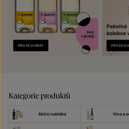
Pekelná
kolekce 
Nově
PROZKOUMAT
PROZKO
v prodeji
Kategorie produktů
Akční nabídka
Vína a s