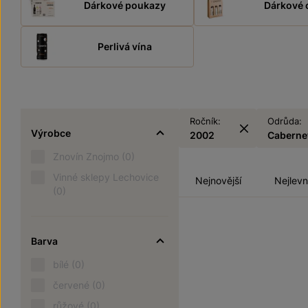
Dárkové poukazy
Dárkové 
Perlivá vína
Ročník:
Odrůda:
Výrobce
2002
Caberne
Znovín Znojmo
(0)
Vinné sklepy Lechovice
Nejnovější
Nejlevn
(0)
Barva
bílé
(0)
červené
(0)
růžové
(0)