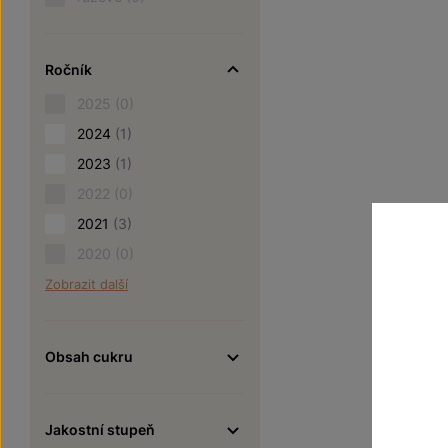
Ročník
2025
(0)
2024
(1)
2023
(1)
2022
(0)
2021
(3)
2020
(0)
Zobrazit další
Obsah cukru
Jakostní stupeň