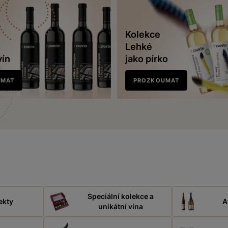
Kolekce
Lehké
vín
jako pírko
UMAT
PROZKOUMAT
Speciální kolekce a
ekty
A
unikátní vína