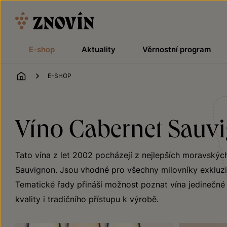
Přeskočit na obsah
E-shop
Aktuality
Věrnostní program
ÚVOD
E-SHOP
Víno Cabernet Sauvi
Tato vína z let 2002 pocházejí z nejlepších moravskýc
Sauvignon. Jsou vhodné pro všechny milovníky exkluzivn
Tematické řady přináší možnost poznat vína jedinečné j
kvality i tradičního přístupu k výrobě.