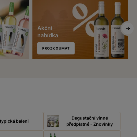
Akční
nabídka
PROZKOUMAT
Degustační vinné
typická baleni
předplatné - Znovínky