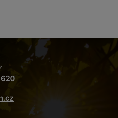
?
 620
n.cz