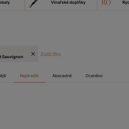
obaly
Vinařské doplňky
Ryc
Zrušit filtry
t Sauvignon
ější
Nejdražší
Abecedně
Oceněno