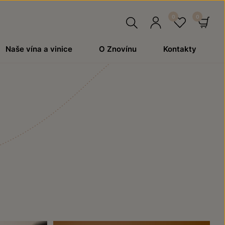
Hledat
Přihlásit
Oblíben
Ko
Naše vína a vinice
O Znovínu
Kontakty
se