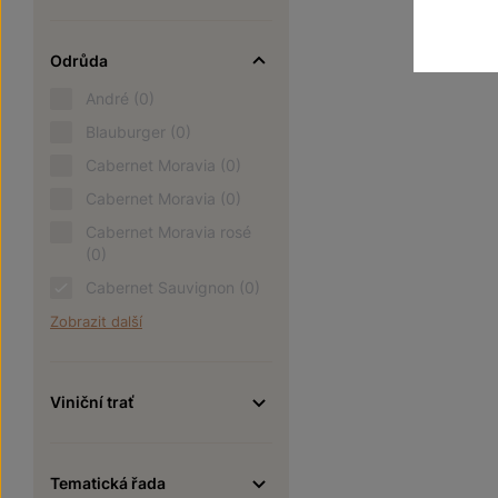
Odrůda
André
(0)
Blauburger
(0)
Cabernet Moravia
(0)
Cabernet Moravia
(0)
Cabernet Moravia rosé
(0)
Cabernet Sauvignon
(0)
Zobrazit další
Viniční trať
Tematická řada