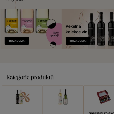
Pekelná
kolekce vín
Nově
PROZKOUMAT
PROZKOUMAT
v prodeji
Kategorie produktů
Speciální kolek