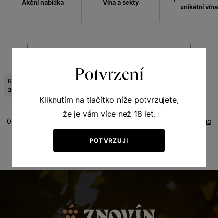
Akční nabídka
Vína a sekty
unikátní vína
FILTROVAT
Potvrzení
Ročník:
Odrůda:
Zrušit filtry
2002
Cabernet Sauvignon
Kliknutím na tlačítko níže potvrzujete,
že je vám více než 18 let.
0 produktů
Řazení:
Oceněno
POTVRZUJI