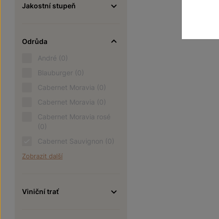
Jakostní stupeň
Odrůda
André
(0)
Blauburger
(0)
Cabernet Moravia
(0)
Cabernet Moravia
(0)
Cabernet Moravia rosé
(0)
Cabernet Sauvignon
(0)
Zobrazit další
Viniční trať