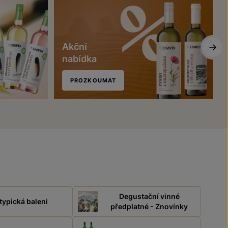
Akční
nabídka
PROZKOUMAT
Degustační vinné
typická baleni
předplatné - Znovínky