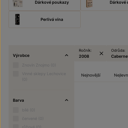
Dárkové poukazy
Dárkové 
Perlivá vína
Ročník:
Odrůda:
Výrobce
2008
Caberne
Znovín Znojmo
(0)
Vinné sklepy Lechovice
Nejnovější
Nejlevn
(0)
Barva
bílé
(0)
červené
(0)
růžové
(0)