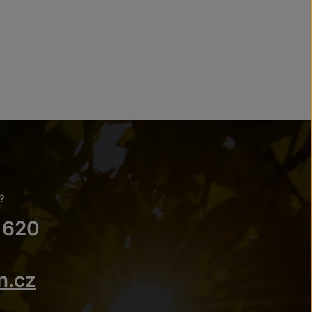
?
 620
n.cz