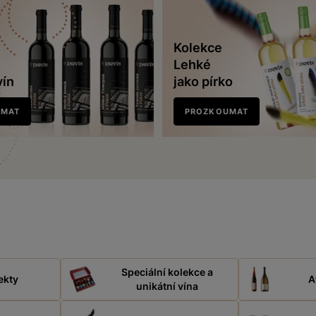
Kolekce
Lehké
vín
jako pírko
UMAT
PROZKOUMAT
Speciální kolekce a
ekty
A
unikátní vína