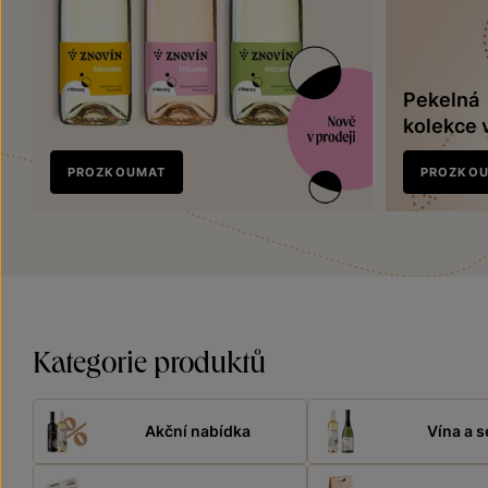
Pekelná
kolekce 
Nově
PROZKOUMAT
PROZKO
v prodeji
Kategorie produktů
Akční nabídka
Vína a s