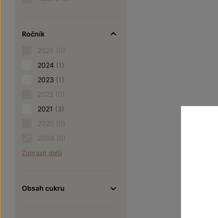
Ročník
2025
(0)
2024
(1)
2023
(1)
2022
(0)
2021
(3)
2020
(0)
2008
(0)
Zobrazit další
Obsah cukru