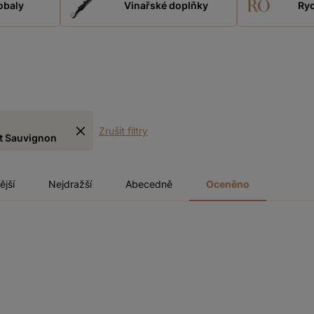
obaly
Vinařské doplňky
Ryc
Zrušit filtry
t Sauvignon
ější
Nejdražší
Abecedně
Oceněno