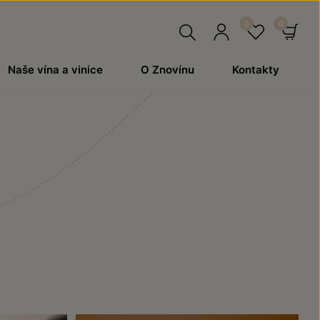
Hledat
Přihlásit
Oblíben
Ko
Naše vína a vinice
O Znovínu
Kontakty
se