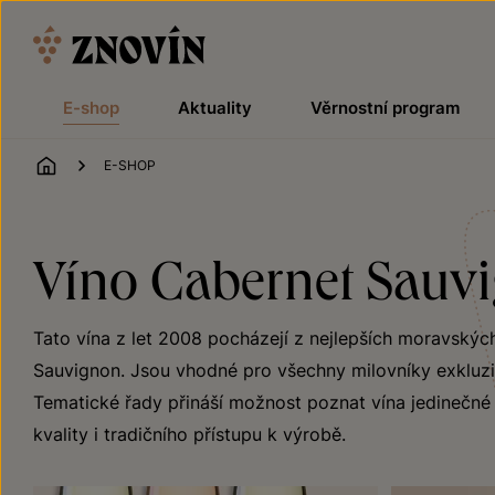
Přeskočit na obsah
E-shop
Aktuality
Věrnostní program
ÚVOD
E-SHOP
Víno Cabernet Sauv
Tato vína z let 2008 pocházejí z nejlepších moravskýc
Sauvignon. Jsou vhodné pro všechny milovníky exkluzivn
Tematické řady přináší možnost poznat vína jedinečné j
kvality i tradičního přístupu k výrobě.