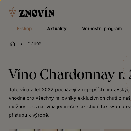
Přeskočit na obsah
E-shop
Aktuality
Věrnostní program
ÚVOD
E-SHOP
Víno Chardonnay r.
Tato vína z let 2022 pocházejí z nejlepších moravskýc
vhodné pro všechny milovníky exkluzivních chutí z naši
možnost poznat vína jedinečné jak chutí, tak svou preze
přístupu k výrobě.