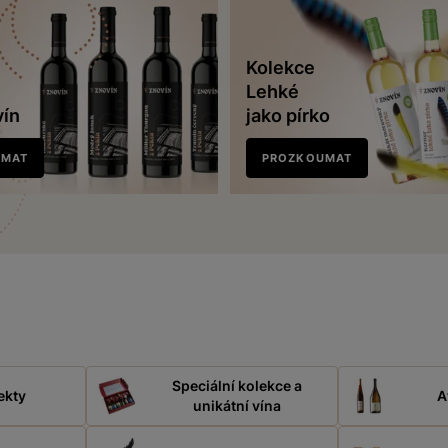
Kolekce
Lehké
vín
jako pírko
UMAT
PROZKOUMAT
Speciální kolekce a
ekty
A
unikátní vína