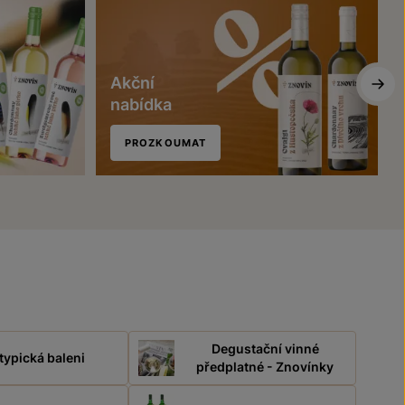
Akční
nabídka
PROZKOUMAT
Degustační vinné
typická baleni
předplatné - Znovínky