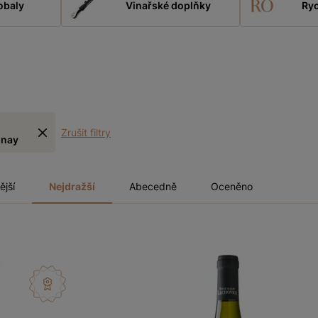
obaly
Vinařské doplňky
Ryc
Zrušit filtry
nnay
ější
Nejdražší
Abecedně
Oceněno