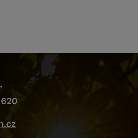
?
 620
n.cz