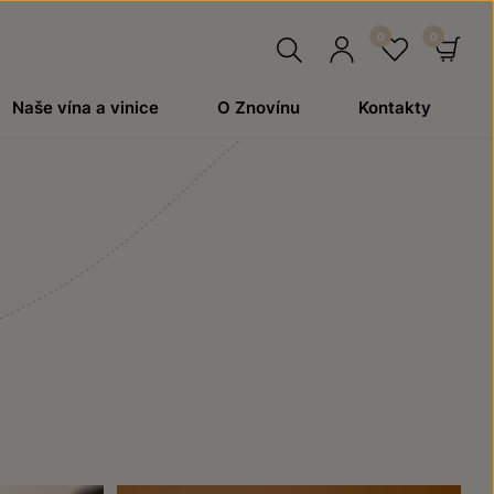
Hledat
Přihlásit
Oblíben
Ko
Naše vína a vinice
O Znovínu
Kontakty
se