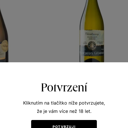
 sec Chardonnay
Chardonnay
Potvrzení
vá vína
Přívlastková vína z VS Lechovice
 víno 2022
pozdní sběr 2022
Kliknutím na tlačítko níže potvrzujete,
271
Šarže 2236
že je vám více než 18 let.
190
Kč
Kč
POTVRZUJI