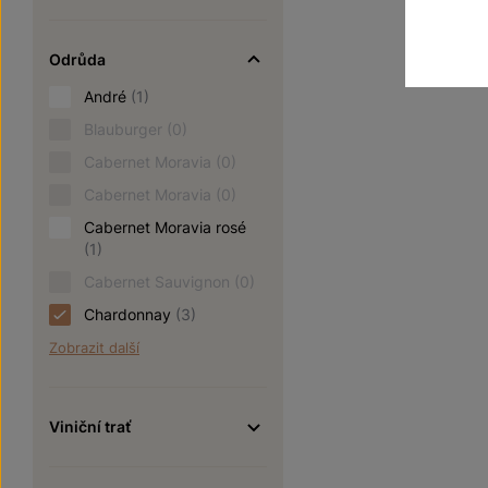
Odrůda
André
(1)
Blauburger
(0)
Cabernet Moravia
(0)
Cabernet Moravia
(0)
Cabernet Moravia rosé
(1)
Cabernet Sauvignon
(0)
Chardonnay
(3)
Zobrazit další
Viniční trať