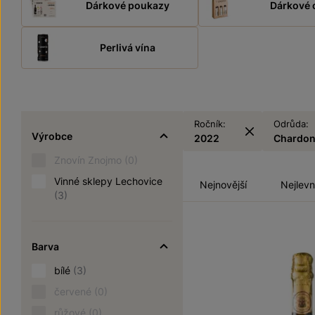
Dárkové poukazy
Dárkové 
Perlivá vína
Ročník:
Odrůda:
Výrobce
2022
Chardo
Znovín Znojmo
(0)
Vinné sklepy Lechovice
Nejnovější
Nejlevn
(3)
Barva
bílé
(3)
červené
(0)
růžové
(0)