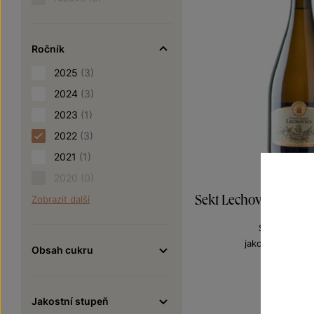
Ročník
2025
(3)
2024
(3)
2023
(1)
2022
(3)
2021
(1)
2020
(0)
Sekt Lechovice Demi
Zobrazit další
Sekty a šumi
jakostní šumivé
Obsah cukru
Šarže 2
260
Jakostní stupeň