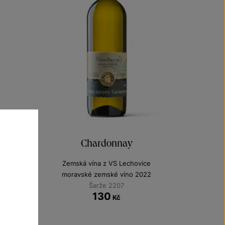
Chardonnay
Zemská vína z VS Lechovice
moravské zemské víno 2022
Šarže 2207
130
Kč