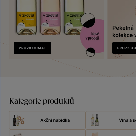
Pekelná
kolekce 
Nově
PROZKOUMAT
PROZKO
v prodeji
Kategorie produktů
Akční nabídka
Vína a s