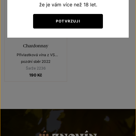
že je vám více než 18 let.
POTVRZUJI
Chardonnay
Přívlastková vína z VS
Lechovice
pozdní sběr 2022
Šarže 2236
190
Kč