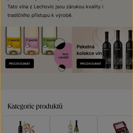
Tato vína z Lechovic jsou zárukou kvality i
tradičního přístupu k výrobě.
Pekelná
kolekce vín
Nově
PROZKOUMAT
PROZKOUMAT
v prodeji
Kategorie produktů