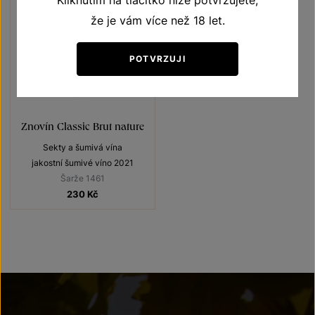
Kliknutím na tlačítko níže potvrzujete,
že je vám více než 18 let.
POTVRZUJI
Znovín Classic Brut nature
Sekty a šumivá vína
jakostní šumivé víno 2021
Šarže 1461
230
Kč