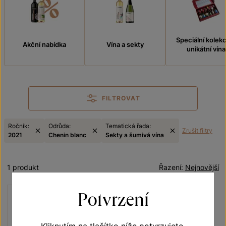
Speciální kolek
Akční nabídka
Vína a sekty
unikátní vína
FILTROVAT
Ročník:
Odrůda:
Tematická řada:
Zrušit filtry
2021
Chenin blanc
Sekty a šumivá vína
1 produkt
Řazení:
Nejnovější
Potvrzení