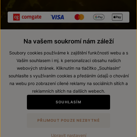
Na vašem soukromí nám záleží
Soubory cookies používáme k zajištění funkčnosti webu a s
Vaším souhlasem i mj. k personalizaci obsahu našich
webových stránek. Kliknutím na tlačítko „Souhlasím“
© 2026 ZNOVÍN ZNOJMO, a. s.
souhlasíte s využívaním cookies a předáním údajů o chování
Vnitřní oznamovací systém (whistleblowing)
na webu pro zobrazení cílené reklamy na sociálních sítích a
Prohlášení o přístupnosti
reklamních sítích na dalších webech.
Upravit nastavení
SOUHLASÍM
Zákaz prodeje alkoholických nápojů osobám mladším 18 let.
PŘIJMOUT POUZE NEZBYTNÉ
Vytvořil
webProgress
Upravit nastavení