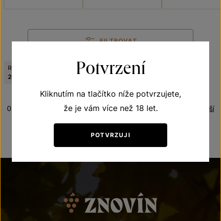
FILTROVAT
Potvrzení
Ročník:
Odrůda:
Zrušit filtry
2022
Chenin blanc
Kliknutím na tlačítko níže potvrzujete,
že je vám více než 18 let.
0 produktů
Řazení:
Nejnovější
POTVRZUJI