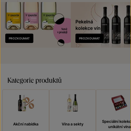
Pekelná
kolekce vín
Nově
PROZKOUMAT
PROZKOUMAT
v prodeji
Kategorie produktů
Speciální kolek
Akční nabídka
Vína a sekty
unikátní vína