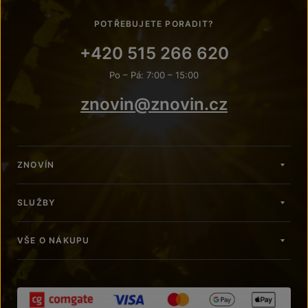
POTŘEBUJETE PORADIT?
+420 515 266 620
Po – Pá: 7:00 – 15:00
znovin@znovin.cz
ZNOVÍN
SLUŽBY
VŠE O NÁKUPU