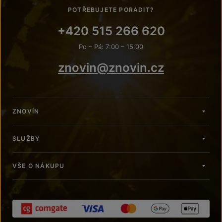
POTŘEBUJETE PORADIT?
+420 515 266 620
Po – Pá: 7:00 – 15:00
znovin@znovin.cz
ZNOVÍN
SLUŽBY
VŠE O NÁKUPU