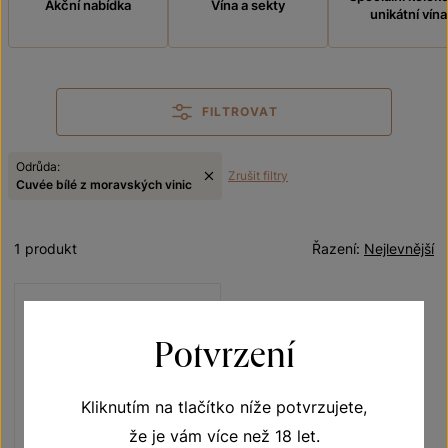
Akční nabídka
Vína a sekty
unikátní vína
FILTROVAT
Odrůda:
Zrušit filtry
Cuvée bílé z moravských vinic
1 produkt
Řazení:
Nejlevnější
Potvrzení
Kliknutím na tlačítko níže potvrzujete,
že je vám více než 18 let.