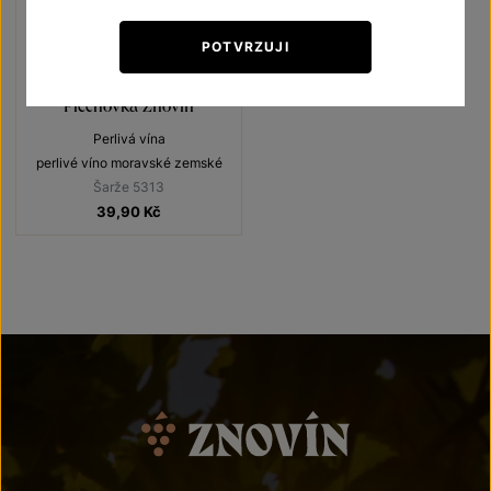
POTVRZUJI
Plechovka Znovín
Perlivá vína
perlivé víno moravské zemské
Šarže 5313
39,90
Kč