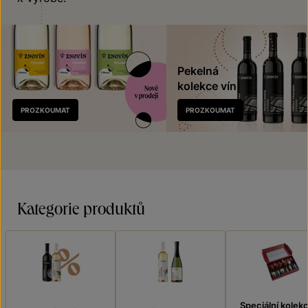
Pekelná
kolekce vín
Nově
PROZKOUMAT
PROZKOUMAT
v prodeji
Kategorie produktů
Speciální kolek