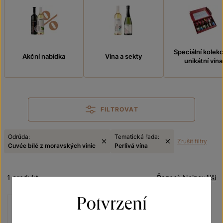
Speciální kolek
Akční nabídka
Vína a sekty
unikátní vína
FILTROVAT
Odrůda:
Tematická řada:
Zrušit filtry
Cuvée bílé z moravských vinic
Perlivá vína
1 produkt
Řazení:
Nejnovější
Potvrzení