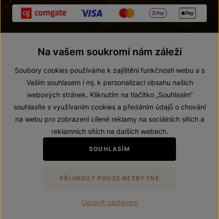
Na vašem soukromí nám záleží
Soubory cookies používáme k zajištění funkčnosti webu a s
Vaším souhlasem i mj. k personalizaci obsahu našich
webových stránek. Kliknutím na tlačítko „Souhlasím“
© 2026 ZNOVÍN ZNOJMO, a. s.
souhlasíte s využívaním cookies a předáním údajů o chování
Vnitřní oznamovací systém (whistleblowing)
na webu pro zobrazení cílené reklamy na sociálních sítích a
Prohlášení o přístupnosti
reklamních sítích na dalších webech.
Upravit nastavení
SOUHLASÍM
Zákaz prodeje alkoholických nápojů osobám mladším 18 let.
PŘIJMOUT POUZE NEZBYTNÉ
Vytvořil
webProgress
Upravit nastavení