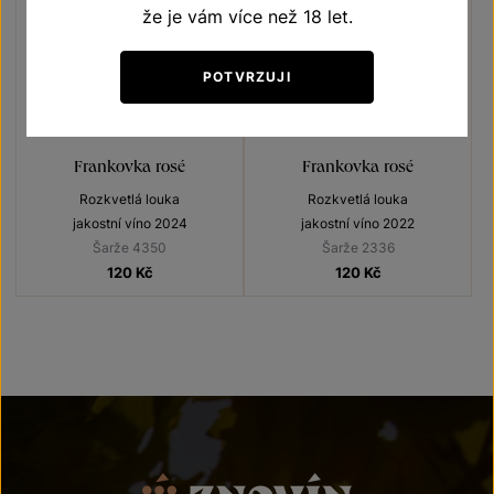
že je vám více než 18 let.
POTVRZUJI
Frankovka rosé
Frankovka rosé
Rozkvetlá louka
Rozkvetlá louka
jakostní víno 2024
jakostní víno 2022
Šarže 4350
Šarže 2336
120
Kč
120
Kč