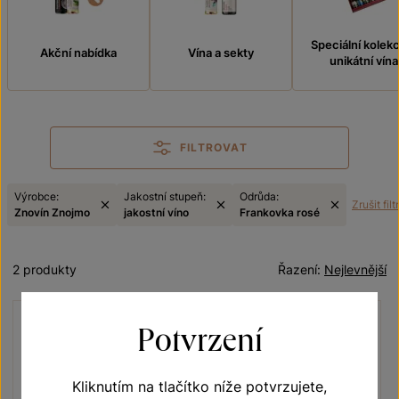
Speciální kolek
Akční nabídka
Vína a sekty
unikátní vína
FILTROVAT
Výrobce:
Jakostní stupeň:
Odrůda:
Zrušit filt
Znovín Znojmo
jakostní víno
Frankovka rosé
2 produkty
Řazení:
Nejlevnější
Potvrzení
Kliknutím na tlačítko níže potvrzujete,