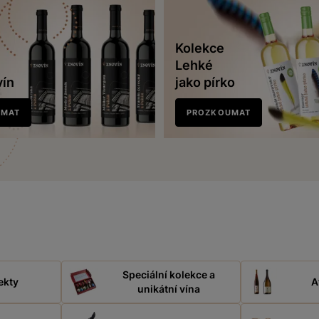
Kolekce
Lehké
vín
jako pírko
UMAT
PROZKOUMAT
Speciální kolekce a
ekty
A
unikátní vína