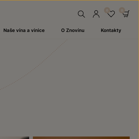
Hledat
Přihlásit
Oblíben
Ko
Naše vína a vinice
O Znovínu
Kontakty
se