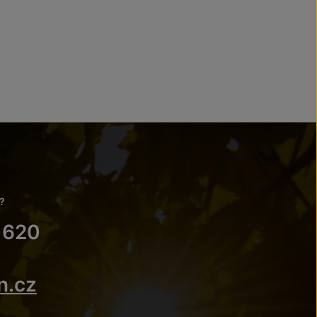
?
 620
n.cz