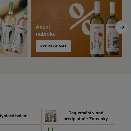
Akční
nabídka
PROZKOUMAT
Degustační vinné
typická baleni
předplatné - Znovínky