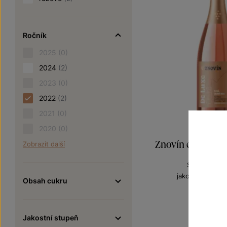
Ročník
2025
(0)
2024
(2)
2023
(0)
2022
(2)
2021
(0)
2020
(0)
Znovín de Luxe R
Zobrazit další
Sekty a šumi
jakostní šumivé
Obsah cukru
Šarže 2
260
Jakostní stupeň