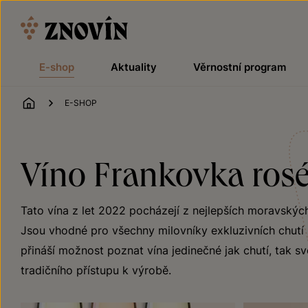
Přeskočit na obsah
E-shop
Aktuality
Věrnostní program
ÚVOD
E-SHOP
Víno Frankovka rosé
Tato vína z let 2022 pocházejí z nejlepších moravskýc
Jsou vhodné pro všechny milovníky exkluzivních chutí z
přináší možnost poznat vína jedinečné jak chutí, tak sv
tradičního přístupu k výrobě.