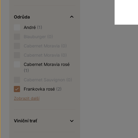
Odrůda
André
(1)
Blauburger
(0)
Cabernet Moravia
(0)
Cabernet Moravia
(0)
Cabernet Moravia rosé
(1)
Cabernet Sauvignon
(0)
Frankovka rosé
(2)
Zobrazit další
Viniční trať