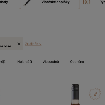
obaly
Vinařské doplňky
Ryc
Zrušit filtry
ka rosé
nější
Nejdražší
Abecedně
Oceněno