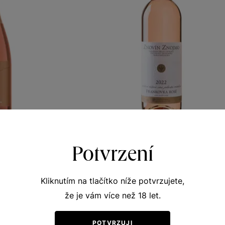
osé Demi sec
Frankovka rosé
Potvrzení
vá vína
Rozkvetlá louka
 víno 2022
jakostní víno 2022
Kliknutím na tlačítko níže potvrzujete,
406
Šarže 2336
že je vám více než 18 let.
120
Kč
Kč
POTVRZUJI