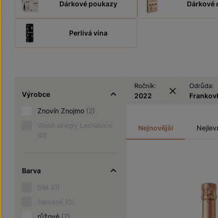
Dárkové poukazy
Dárkové 
Perlivá vína
Ročník:
Odrůda:
Výrobce
2022
Frankov
Znovín Znojmo
(2)
Vinné sklepy Lechovice
Nejnovější
Nejlev
(0)
Barva
bílé
(0)
červené
(0)
růžové
(2)