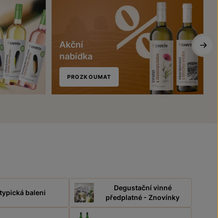
Akční
nabídka
PROZKOUMAT
Degustační vinné
typická baleni
předplatné - Znovínky