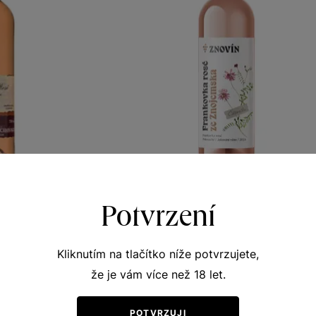
 rosé
Frankovka rosé
Potvrzení
S Lechovice
Rozkvetlá louka
 víno 2024
jakostní víno 2024
Kliknutím na tlačítko níže potvrzujete,
417
Šarže 4350
že je vám více než 18 let.
120
Kč
Kč
POTVRZUJI