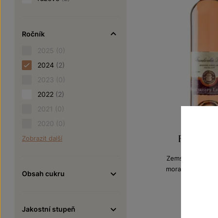
Ročník
2025
(0)
2024
(2)
2023
(0)
2022
(2)
2021
(0)
2020
(0)
Frankovka
Zobrazit další
Zemská vína z V
moravské zemské
Obsah cukru
Šarže 2
120
Jakostní stupeň