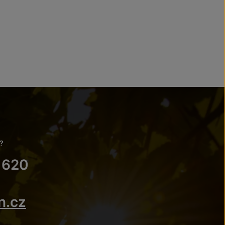
?
 620
n.cz