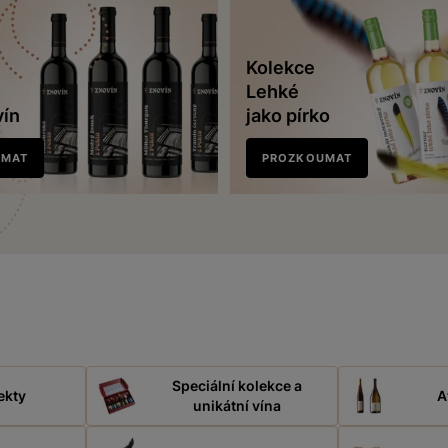
Kolekce
Lehké
vín
jako pírko
UMAT
PROZKOUMAT
Speciální kolekce a
ekty
A
unikátní vína