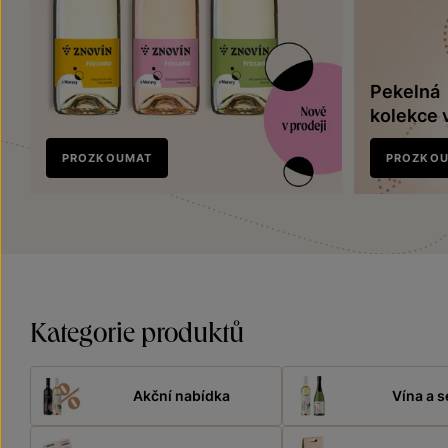
Pekelná
kolekce 
Nově
PROZKOUMAT
PROZKO
v prodeji
Kategorie produktů
Akční nabídka
Vína a s