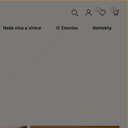
Hledat
Přihlásit
Oblíben
Ko
Naše vína a vinice
O Znovínu
Kontakty
se