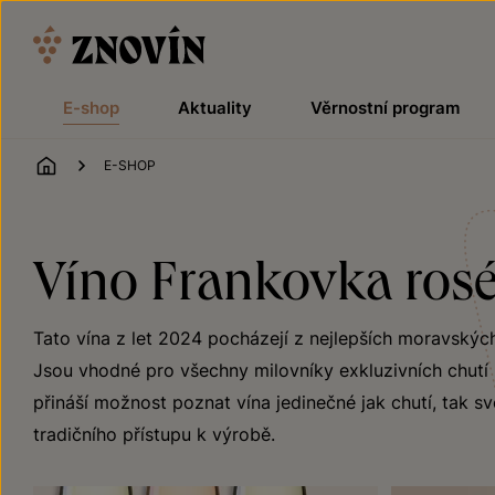
Přeskočit na obsah
E-shop
Aktuality
Věrnostní program
ÚVOD
E-SHOP
Víno Frankovka rosé
Tato vína z let 2024 pocházejí z nejlepších moravskýc
Jsou vhodné pro všechny milovníky exkluzivních chutí z
přináší možnost poznat vína jedinečné jak chutí, tak sv
tradičního přístupu k výrobě.