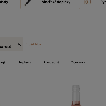
obaly
Vinařské doplňky
Ryc
Zrušit filtry
ka rosé
nější
Nejdražší
Abecedně
Oceněno