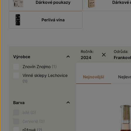
Dárkové poukazy
Dárkové 
Perlivá vína
Ročník:
Odrůda:
Výrobce
2024
Frankov
Znovín Znojmo
(1)
Vinné sklepy Lechovice
Nejnovější
Nejlev
(1)
Barva
bílé
(0)
červené
(0)
růžové
(2)