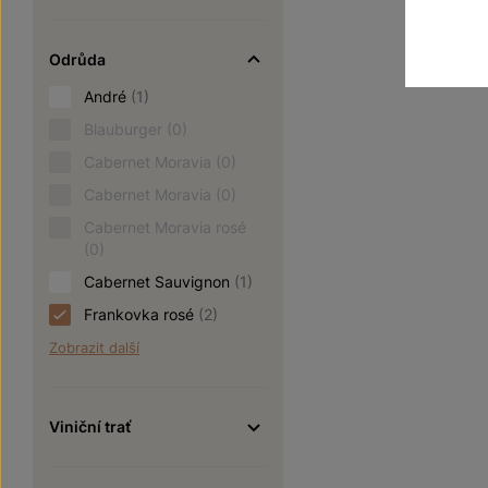
Odrůda
André
(1)
Blauburger
(0)
Cabernet Moravia
(0)
Cabernet Moravia
(0)
Cabernet Moravia rosé
(0)
Cabernet Sauvignon
(1)
Frankovka rosé
(2)
Zobrazit další
Viniční trať