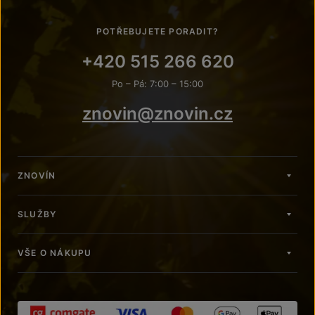
POTŘEBUJETE PORADIT?
+420 515 266 620
Po – Pá: 7:00 – 15:00
znovin@znovin.cz
ZNOVÍN
SLUŽBY
VŠE O NÁKUPU