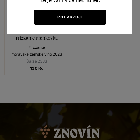
že je vám více než 18 let.
POTVRZUJI
Frizzante Frankovka
Frizzante
moravské zemské víno 2023
Šarže 2383
130
Kč