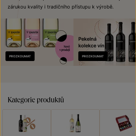
zárukou kvality i tradičního přístupu k výrobě.
Pekelná
kolekce vín
Nově
PROZKOUMAT
PROZKOUMAT
v prodeji
Kategorie produktů