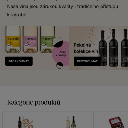
Naše vína jsou zárukou kvality i tradičního přístupu
k výrobě.
Pekelná
kolekce vín
Nově
PROZKOUMAT
PROZKOUMAT
v prodeji
Kategorie produktů