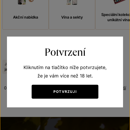
Speciální kolek
Akční nabídka
Vína a sekty
unikátní vína
Potvrzení
FILTROVAT
Jakostní stupeň:
Odrůda:
Viniční trať:
Kliknutím na tlačítko níže potvrzujete,
Zrušit filtry
jakostní víno
Frankovka
Weinperky
že je vám více než 18 let.
0 produktů
Řazení:
Nejlevnější
POTVRZUJI