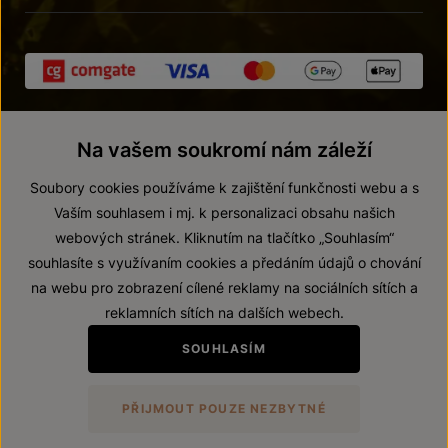
Na vašem soukromí nám záleží
Soubory cookies používáme k zajištění funkčnosti webu a s
Vaším souhlasem i mj. k personalizaci obsahu našich
webových stránek. Kliknutím na tlačítko „Souhlasím“
© 2026 ZNOVÍN ZNOJMO, a. s.
souhlasíte s využívaním cookies a předáním údajů o chování
Vnitřní oznamovací systém (whistleblowing)
na webu pro zobrazení cílené reklamy na sociálních sítích a
Prohlášení o přístupnosti
reklamních sítích na dalších webech.
Upravit nastavení
SOUHLASÍM
Zákaz prodeje alkoholických nápojů osobám mladším 18 let.
PŘIJMOUT POUZE NEZBYTNÉ
Vytvořil
webProgress