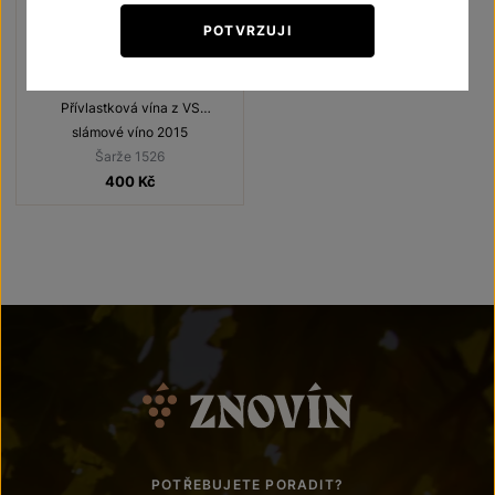
POTVRZUJI
Frankovka
Přívlastková vína z VS
Lechovice
slámové víno 2015
Šarže 1526
400
Kč
POTŘEBUJETE PORADIT?