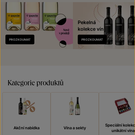
Pekelná
kolekce vín
Nově
PROZKOUMAT
PROZKOUMAT
v prodeji
Kategorie produktů
Speciální kolek
Akční nabídka
Vína a sekty
unikátní vína