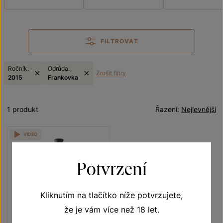
FILTROVAT
Ročník:
Odrůda:
Zrušit filtry
2015
Frankovka
1 produkt
Řazení:
Nejlevnější
VIDEO
Potvrzení
Kliknutím na tlačítko níže potvrzujete,
že je vám více než 18 let.