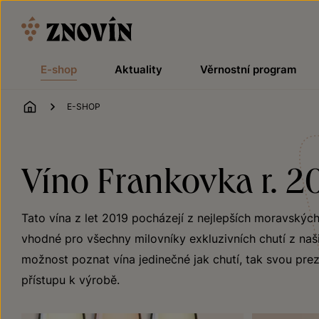
Přeskočit na obsah
E-shop
Aktuality
Věrnostní program
ÚVOD
E-SHOP
Víno Frankovka r. 2
Tato vína z let 2019 pocházejí z nejlepších moravskýc
vhodné pro všechny milovníky exkluzivních chutí z naši
možnost poznat vína jedinečné jak chutí, tak svou preze
přístupu k výrobě.