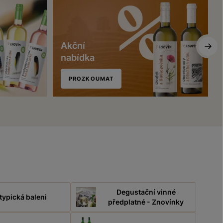
Akční
nabídka
PROZKOUMAT
Degustační vinné
typická baleni
předplatné - Znovínky