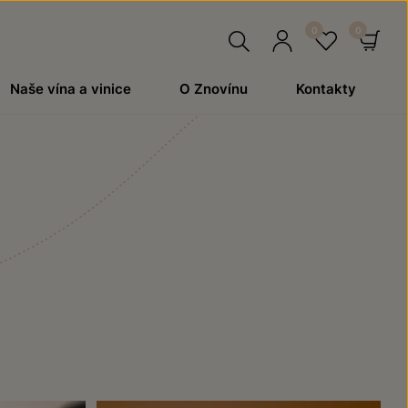
Hledat
Přihlásit
Oblíben
Ko
Naše vína a vinice
O Znovínu
Kontakty
se