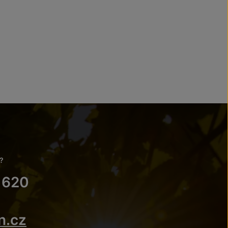
?
 620
n.cz