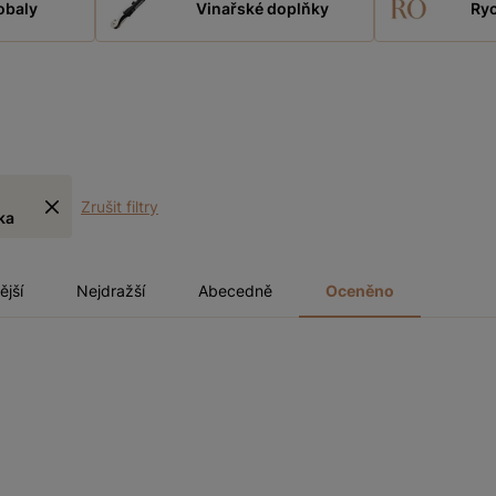
obaly
Vinařské doplňky
Ryc
Zrušit filtry
ka
ější
Nejdražší
Abecedně
Oceněno