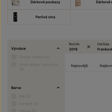
Dárkové poukazy
Dárkové 
Perlivá vína
Ročník:
Odrůda:
Výrobce
2019
Frankov
Znovín Znojmo
(0)
Vinné sklepy Lechovice
Nejnovější
Nejlevn
(0)
Barva
bílé
(0)
červené
(0)
růžové
(0)