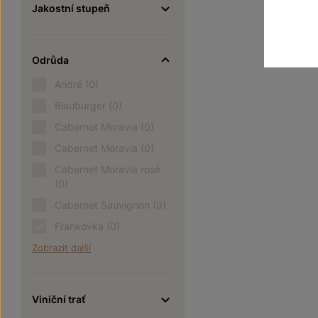
Jakostní stupeň
Odrůda
André
(0)
Blauburger
(0)
Cabernet Moravia
(0)
Cabernet Moravia
(0)
Cabernet Moravia rosé
(0)
Cabernet Sauvignon
(0)
Frankovka
(0)
Zobrazit další
Viniční trať