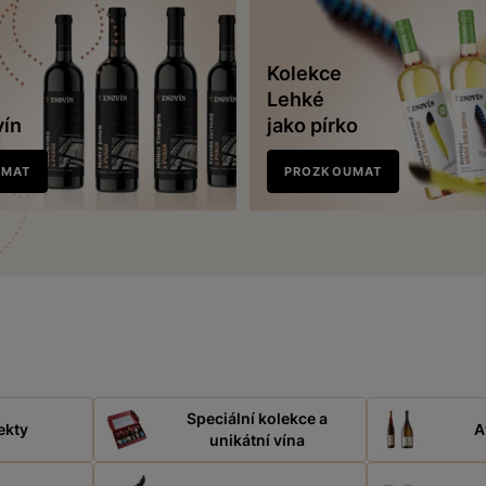
Kolekce
Lehké
vín
jako pírko
UMAT
PROZKOUMAT
Speciální kolekce a
ekty
A
unikátní vína