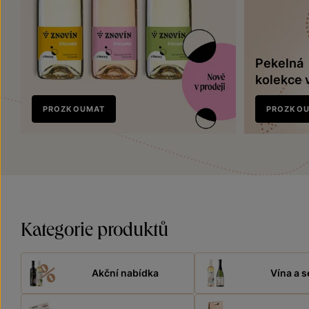
Pekelná
kolekce 
Nově
PROZKOUMAT
PROZKO
v prodeji
Kategorie produktů
Akční nabídka
Vína a s