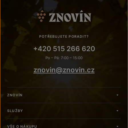
POTŘEBUJETE PORADIT?
+420 515 266 620
Po – Pá: 7:00 – 15:00
znovin@znovin.cz
ZNOVÍN
SLUŽBY
VŠE O NÁKUPU