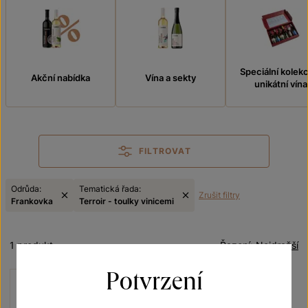
Speciální kolek
Akční nabídka
Vína a sekty
unikátní vína
FILTROVAT
Odrůda:
Tematická řada:
Zrušit filtry
Frankovka
Terroir - toulky vinicemi
1 produkt
Řazení:
Nejdražší
Potvrzení