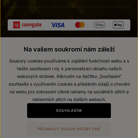
Na vašem soukromí nám záleží
Soubory cookies používáme k zajištění funkčnosti webu a s
Vaším souhlasem i mj. k personalizaci obsahu našich
webových stránek. Kliknutím na tlačítko „Souhlasím“
© 2026 ZNOVÍN ZNOJMO, a. s.
souhlasíte s využívaním cookies a předáním údajů o chování
Vnitřní oznamovací systém (whistleblowing)
na webu pro zobrazení cílené reklamy na sociálních sítích a
Prohlášení o přístupnosti
reklamních sítích na dalších webech.
Upravit nastavení
SOUHLASÍM
Zákaz prodeje alkoholických nápojů osobám mladším 18 let.
PŘIJMOUT POUZE NEZBYTNÉ
Vytvořil
webProgress