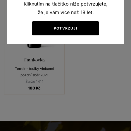
Kliknutím na tlačítko níže potvrzujete,
že je vám více než 18 let.
POTVRZUJI
Frankovka
Terroir - toulky vinicemi
pozdní sběr 2021
Šarže 1411
180
Kč