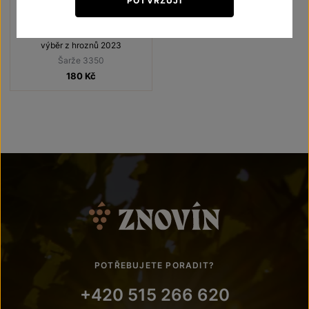
POTVRZUJI
Hibernal
Terroir - toulky vinicemi
výběr z hroznů 2023
Šarže 3350
180
Kč
POTŘEBUJETE PORADIT?
+420 515 266 620