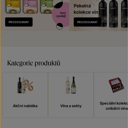
Pekelná
kolekce vín
Nově
PROZKOUMAT
PROZKOUMAT
v prodeji
Kategorie produktů
Speciální kolek
Akční nabídka
Vína a sekty
unikátní vína