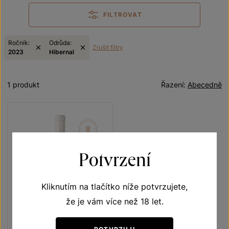
FILTROVAT
Ročník:
Odrůda:
Zrušit filtry
2023
Hibernal
1 produkt
Řazení:
Abecedně
Potvrzení
Kliknutím na tlačítko níže potvrzujete,
že je vám více než 18 let.