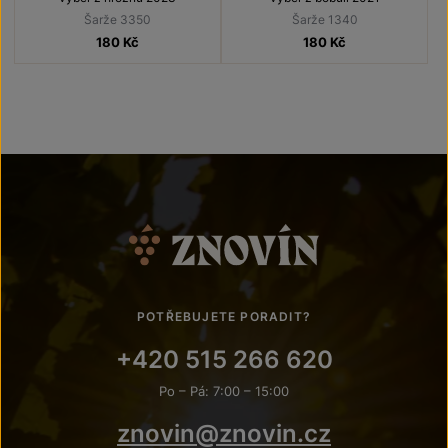
Šarže 3350
Šarže 1340
180
Kč
180
Kč
POTŘEBUJETE PORADIT?
+420 515 266 620
Po – Pá: 7:00 – 15:00
znovin@znovin.cz