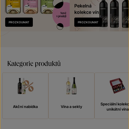
Pekelná
kolekce vín
Nově
PROZKOUMAT
PROZKOUMAT
v prodeji
Kategorie produktů
Speciální kolek
Akční nabídka
Vína a sekty
unikátní vína