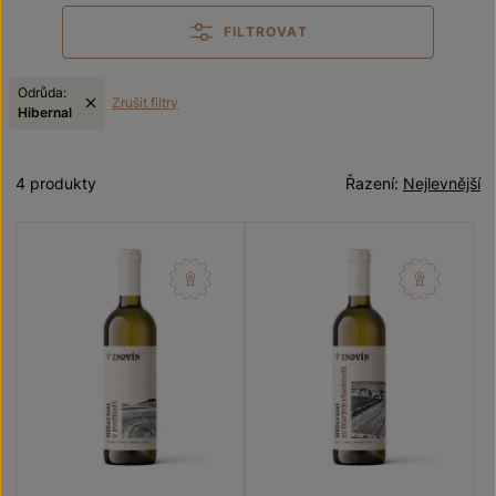
FILTROVAT
Odrůda:
Zrušit filtry
Hibernal
4 produkty
Řazení:
Nejlevnější