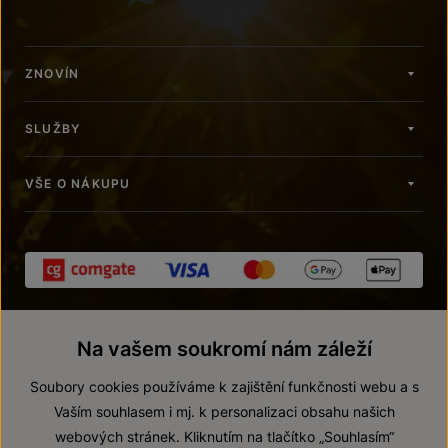
ZNOVÍN
SLUŽBY
VŠE O NÁKUPU
Na vašem soukromí nám záleží
Soubory cookies používáme k zajištění funkčnosti webu a s
Vaším souhlasem i mj. k personalizaci obsahu našich
webových stránek. Kliknutím na tlačítko „Souhlasím“
© 2026 ZNOVÍN ZNOJMO, a. s.