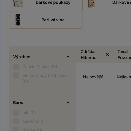
Dárkové poukazy
Dárkové 
Perlivá vína
Odrůda:
Tematic
Výrobce
Hibernal
Frizza
Znovín Znojmo
(0)
Vinné sklepy Lechovice
Nejnovější
Nejlevn
(0)
Barva
bílé
(0)
červené
(0)
růžové
(0)