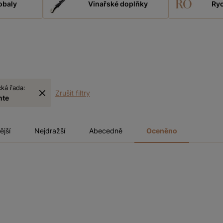
obaly
Vinařské doplňky
Ryc
ká řada:
Zrušit filtry
nte
ější
Nejdražší
Abecedně
Oceněno