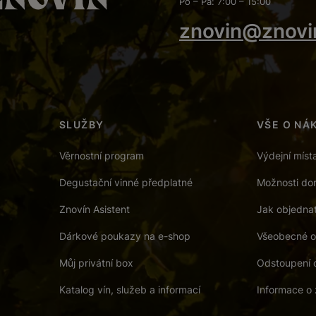
Po – Pá: 7:00 – 15:00
znovin@znovi
SLUŽBY
VŠE O NÁ
Věrnostní program
Výdejní míst
Degustační vinné předplatné
Možnosti dor
Znovín Asistent
Jak objedna
Dárkové poukazy na e-shop
Všeobecné o
Můj privátní box
Odstoupení 
Katalog vín, služeb a informací
Informace o 