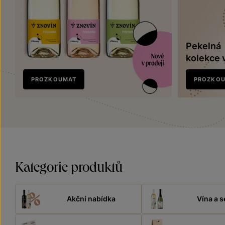
Pekelná
kolekce 
Nově
PROZKOUMAT
PROZKO
v prodeji
Kategorie produktů
Akční nabídka
Vína a s