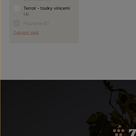
Terroir - toulky vinicemi
(4)
Frizzante
(0)
Zobrazit další