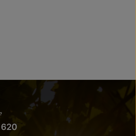
?
 620