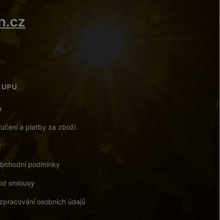
n.cz
KUPU
a
učení a platby za zboží
t
bchodní podmínky
od smlouvy
zpracování osobních údajů