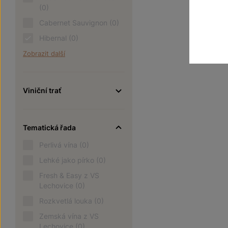
(0)
Cabernet Sauvignon
(0)
Hibernal
(0)
Zobrazit další
Viniční trať
Tematická řada
Perlivá vína
(0)
Lehké jako pírko
(0)
Fresh & Easy z VS
Lechovice
(0)
Rozkvetlá louka
(0)
Zemská vína z VS
Lechovice
(0)