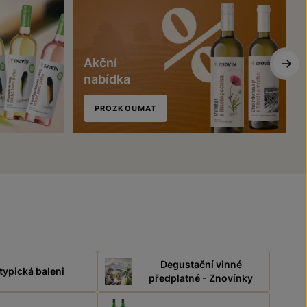
Akční
nabídka
PROZKOUMAT
Degustační vinné
typická baleni
předplatné - Znovínky