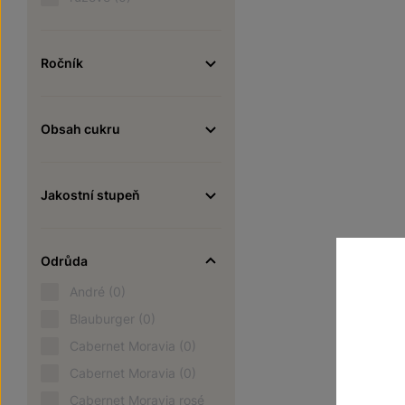
Ročník
Obsah cukru
Jakostní stupeň
Odrůda
André
(0)
Blauburger
(0)
Cabernet Moravia
(0)
Cabernet Moravia
(0)
Cabernet Moravia rosé