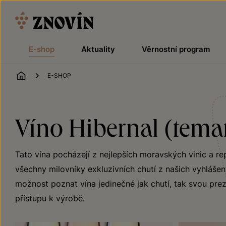
Přeskočit na obsah
E-shop
Aktuality
Věrnostní program
ÚVOD
E-SHOP
Víno Hibernal (temat
Tato vína pocházejí z nejlepších moravských vinic a r
všechny milovníky exkluzivních chutí z našich vyhlášený
možnost poznat vína jedinečné jak chutí, tak svou preze
přístupu k výrobě.