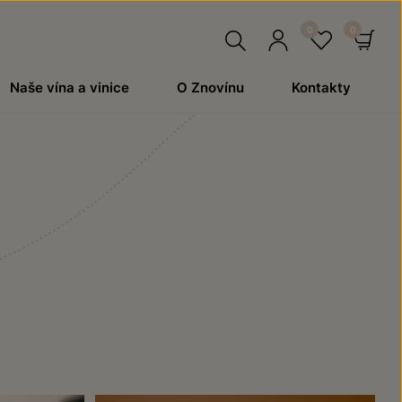
Hledat
Přihlásit
Oblíben
Ko
Naše vína a vinice
O Znovínu
Kontakty
se