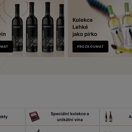
Kolekce
Lehké
vín
jako pírko
UMAT
PROZKOUMAT
Speciální kolekce a
ekty
A
unikátní vína