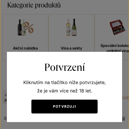
Kategorie produktů
Speciální kolek
Akční nabídka
Vína a sekty
unikátní vína
Potvrzení
FILTROVAT
Kliknutím na tlačítko níže potvrzujete,
že je vám více než 18 let.
Jakostní stupeň:
Odrůda:
Tematická řada:
Zrušit
pozdní sběr
Johanniter
Terroir - toulky vinicemi
POTVRZUJI
0 produktů
Řazení:
Nejdražší