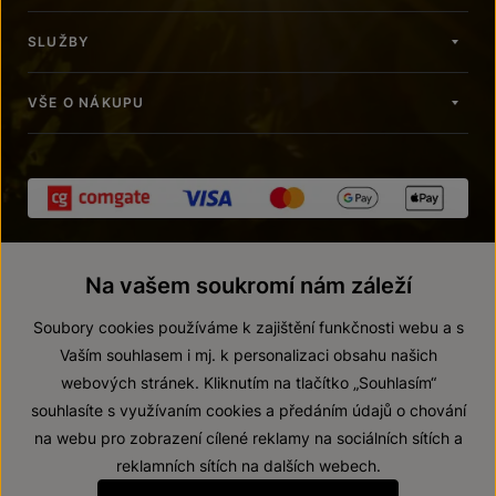
SLUŽBY
VŠE O NÁKUPU
Na vašem soukromí nám záleží
Soubory cookies používáme k zajištění funkčnosti webu a s
Vaším souhlasem i mj. k personalizaci obsahu našich
webových stránek. Kliknutím na tlačítko „Souhlasím“
© 2026 ZNOVÍN ZNOJMO, a. s.
souhlasíte s využívaním cookies a předáním údajů o chování
Vnitřní oznamovací systém (whistleblowing)
na webu pro zobrazení cílené reklamy na sociálních sítích a
Prohlášení o přístupnosti
reklamních sítích na dalších webech.
Upravit nastavení