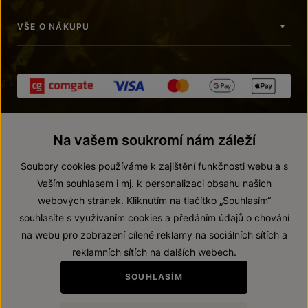
VŠE O NÁKUPU
Na vašem soukromí nám záleží
Soubory cookies používáme k zajištění funkčnosti webu a s
Vaším souhlasem i mj. k personalizaci obsahu našich
webových stránek. Kliknutím na tlačítko „Souhlasím“
© 2026 ZNOVÍN ZNOJMO, a. s.
souhlasíte s využívaním cookies a předáním údajů o chování
Vnitřní oznamovací systém (whistleblowing)
na webu pro zobrazení cílené reklamy na sociálních sítích a
Prohlášení o přístupnosti
reklamních sítích na dalších webech.
Upravit nastavení
SOUHLASÍM
Zákaz prodeje alkoholických nápojů osobám mladším 18 let.